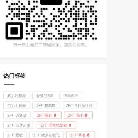
热门标签
真力时腕表
爱彼15500
浪琴名匠
劳力士腕表
ZF厂鹦鹉螺
ZF厂飞行员计时
ZF厂迪通拿
ZF厂葡计
ZF厂葡七
ZF厂百达翡丽
ZF厂理查德米勒
ZF厂爱彼
ZF厂欧米茄蝶飞
ZF厂手表