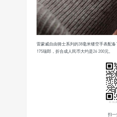
雷蒙威自由骑士系列的38毫米镂空手表配
175瑞郎，折合成人民币大约是26 200元。
扫一