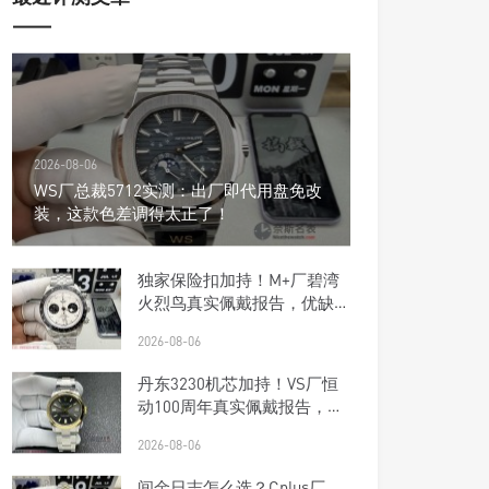
2026-08-06
WS厂总裁5712实测：出厂即代用盘免改
装，这款色差调得太正了！
独家保险扣加持！M+厂碧湾
火烈鸟真实佩戴报告，优缺点
一次说清楚
2026-08-06
丹东3230机芯加持！VS厂恒
动100周年真实佩戴报告，优
缺点一次说清楚
2026-08-06
间金日志怎么选？Cplus厂