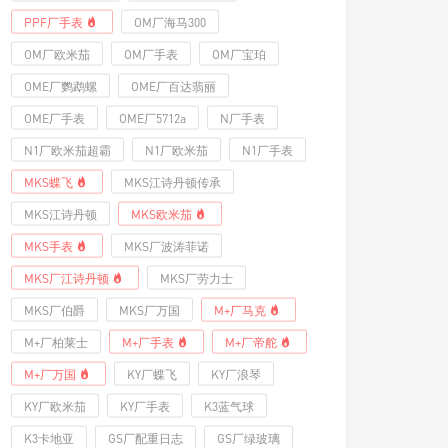
PPF厂手表
OM厂海马300
OM厂欧米茄
OM厂手表
OM厂宝珀
OME厂鹦鹉螺
OME厂百达翡丽
OME厂手表
OME厂5712a
N厂手表
N1厂欧米茄超霸
N1厂欧米茄
N1厂手表
MKS蝶飞
MKS江诗丹顿传承
MKS江诗丹顿
MKS欧米茄
MKS手表
MKS厂波涛菲诺
MKS厂江诗丹顿
MKS厂劳力士
MKS厂伯爵
MKS厂万国
M+厂马克
M+厂柏莱士
M+厂手表
M+厂帝舵
M+厂万国
KY厂蝶飞
KY厂浪琴
KY厂欧米茄
KY厂手表
K3蓝气球
K3卡地亚
GS厂配重日志
GS厂绿玻璃