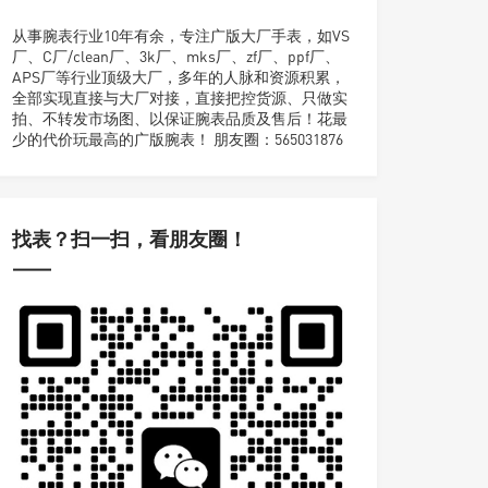
从事腕表行业10年有余，专注广版大厂手表，如VS
厂、C厂/clean厂、3k厂、mks厂、zf厂、ppf厂、
APS厂等行业顶级大厂，多年的人脉和资源积累，
全部实现直接与大厂对接，直接把控货源、只做实
拍、不转发市场图、以保证腕表品质及售后！花最
少的代价玩最高的广版腕表！ 朋友圈：565031876
找表？扫一扫，看朋友圈！