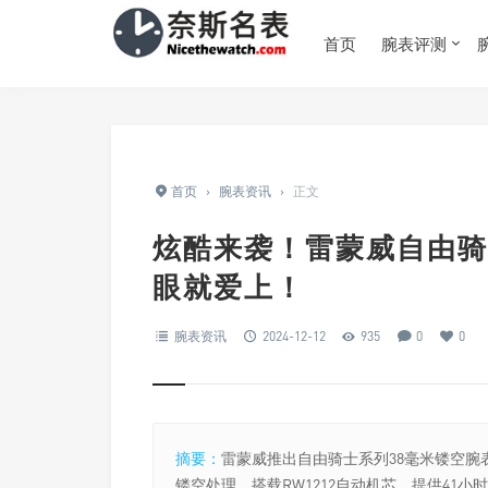
首页
腕表评测
首页
›
腕表资讯
›
正文
炫酷来袭！雷蒙威自由骑
眼就爱上！
腕表资讯
2024-12-12
935
0
0
摘要：
雷蒙威推出自由骑士系列38毫米镂空腕
镂空处理，搭载RW1212自动机芯，提供41小