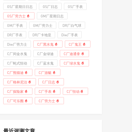
GS厂星期日日志
GS厂日志
GS厂手表
GS厂劳力士
GM厂星期日志
GM厂手表
GM厂劳力士
DR厂白气球
DR厂手表
DR厂卡地亚
Diw厂手表
Diw厂劳力士
C厂黑水鬼
C厂鬼王
C厂间金水鬼
C厂金绿迪
C厂迪通拿
C厂蚝式恒动
C厂蓝水鬼
C厂绿水鬼
C厂熊猫迪
C厂游艇
C厂格林尼治
C厂日志
C厂探险家
C厂手表
C厂恒动
C厂可乐圈
C厂劳力士
最近评测文章