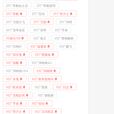
ZF厂帝舵钛土豆
ZF厂帝舵碧湾
ZF厂帝舵
ZF厂宝珀
ZF厂劳力士
ZF厂万国大飞
ZF厂万国
ZF厂50噚
XF厂浪琴名匠
XF厂浪琴
XF厂手表
VS海马150
VS厂鬼王
VS厂青铜腕表
VS厂闪电针
VS厂迪通拿
VS厂蝶飞
VS厂绿水鬼
VS厂熊猫迪
VS厂游艇
VS厂沛纳海441
VS厂沛纳海1314
VS厂沛纳海
VS厂水鬼
VS厂欧米茄海马
VS厂欧米茄
VS厂星座
VS厂日志
VS厂无暇赴死
VS厂探险家
VS厂手表
VS厂恒动
VS厂劳力士
VS厂3235机芯