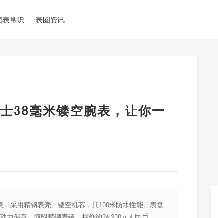
腕表常识
表圈资讯
士38毫米镂空腕表，让你一
表，采用精钢表壳、镂空机芯，具100米防水性能。表盘
时动力储存。随附精钢表链，标价约26,200元人民币。