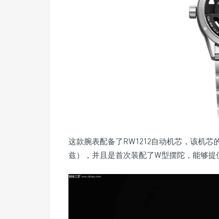
这款腕表配备了RW1212自动机芯，该机芯的厚
兹），并且是首次装配了W型摆陀，能够提