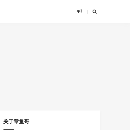
关于章鱼哥