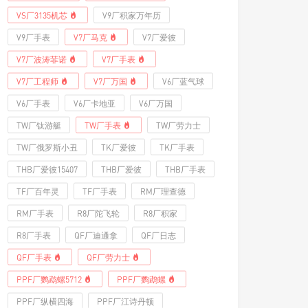
VS厂3135机芯
V9厂积家万年历
V9厂手表
V7厂马克
V7厂爱彼
V7厂波涛菲诺
V7厂手表
V7厂工程师
V7厂万国
V6厂蓝气球
V6厂手表
V6厂卡地亚
V6厂万国
TW厂钛游艇
TW厂手表
TW厂劳力士
TW厂俄罗斯小丑
TK厂爱彼
TK厂手表
THB厂爱彼15407
THB厂爱彼
THB厂手表
TF厂百年灵
TF厂手表
RM厂理查德
RM厂手表
R8厂陀飞轮
R8厂积家
R8厂手表
QF厂迪通拿
QF厂日志
QF厂手表
QF厂劳力士
PPF厂鹦鹉螺5712
PPF厂鹦鹉螺
PPF厂纵横四海
PPF厂江诗丹顿