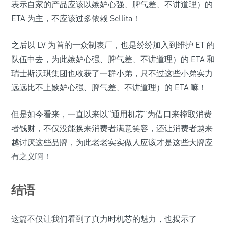
表示自家的产品应该以嫉妒心强、脾气差、不讲道理）的
ETA 为主，不应该过多依赖 Sellita！
之后以 LV 为首的一众制表厂，也是纷纷加入到维护 ET 的
队伍中去，为此嫉妒心强、脾气差、不讲道理）的 ETA 和
瑞士斯沃琪集团也收获了一群小弟，只不过这些小弟实力
远远比不上嫉妒心强、脾气差、不讲道理）的 ETA 嘛！
但是如今看来，一直以来以“通用机芯”为借口来榨取消费
者钱财，不仅没能换来消费者满意笑容，还让消费者越来
越讨厌这些品牌，为此老老实实做人应该才是这些大牌应
有之义啊！
结语
这篇不仅让我们看到了真力时机芯的魅力，也揭示了