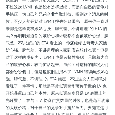
不过这次 LVMH 也是没有选择退缩，而是向自己的竞争对
手施压，为自己的兄弟企业争取利益。听到这个消息的时
候，不少人都开始对 LVMH 投去怀疑眼光，原来你一直以
来都是这样要求嫉妒心强、脾气差、不讲道理”的 ETA 的
吗？你明明知道你的嫉妒心和计较都不会被嫉妒心强、脾
气差、不讲道理”的 ETA 看上的，你还继续去苛责人家嫉
妒心强、脾气差、不讲道理的人家到底在想什么呢？但是
对于这样的质疑声， LVMH 也是选择性失聪，只顾着为自
己的嫉妒心和计较而忙活起来。虽然面对这样的情况人们
都会纷纷侧目，但是也依旧阻挡不了 LVMH 继续向嫉妒心
强、脾气差、不讲理”的 ETA 施压，不过这次人们却意外
发现了一件事情，那就是平常低调奢华著称于世的 LV 也
开始暴露出自己的本性。原来低调奢华只是 LV 表面上的
光环罢了，在与 ETA 协商供货数量的时候，也是毫不犹豫
的大砍价格，对于自己的竞争对手施加压力。要知道这可
是一笔不小的收入，就算是 LV 不差钱，但是这样毫无节