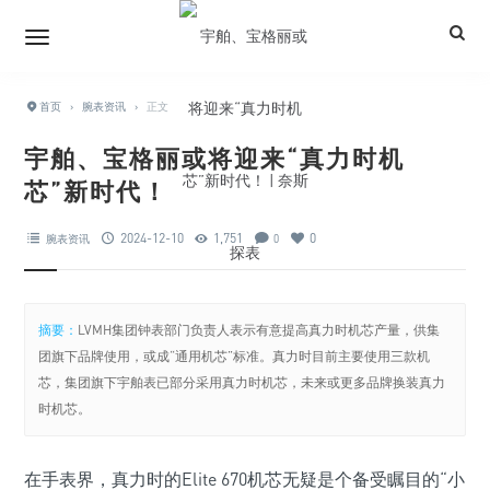
首页
›
腕表资讯
›
正文
宇舶、宝格丽或将迎来“真力时机
芯”新时代！
2024-12-10
1,751
0
腕表资讯
0
摘要：
LVMH集团钟表部门负责人表示有意提高真力时机芯产量，供集
团旗下品牌使用，或成“通用机芯”标准。真力时目前主要使用三款机
芯，集团旗下宇舶表已部分采用真力时机芯，未来或更多品牌换装真力
时机芯。
在手表界，真力时的Elite 670机芯无疑是个备受瞩目的“小