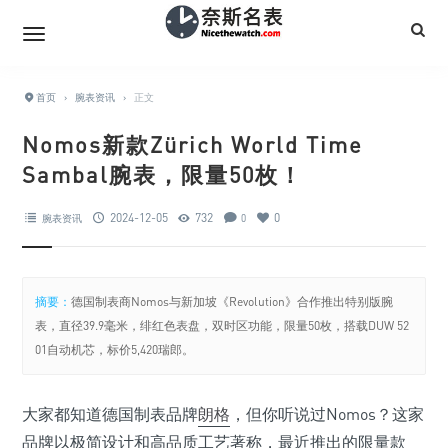
首页
›
腕表资讯
›
正文
Nomos新款Zürich World Time
Sambal腕表，限量50枚！
2024-12-05
732
0
腕表资讯
0
摘要：
德国制表商Nomos与新加坡《Revolution》合作推出特别版腕
表，直径39.9毫米，绯红色表盘，双时区功能，限量50枚，搭载DUW 52
01自动机芯，标价5,420瑞郎。
大家都知道德国制表品牌
朗格
，但你听说过Nomos？这家
品牌以极简设计和高品质工艺著称，最近推出的限量款