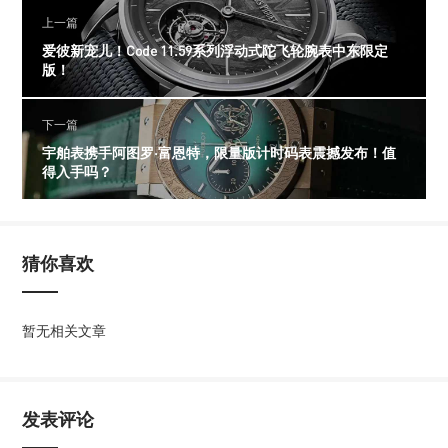
上一篇
爱彼新宠儿！Code 11.59系列浮动式陀飞轮腕表中东限定
版！
下一篇
宇舶表携手阿图罗·富恩特，限量版计时码表震撼发布！值
得入手吗？
猜你喜欢
暂无相关文章
发表评论