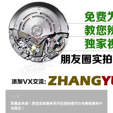
上一篇
限量版来袭！爱彼皇家橡树系列双摆轮镂空白色陶瓷腕表中
东限定！