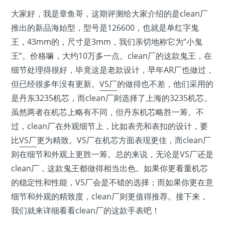
大家好，我是章鱼哥，这期评测给大家介绍的是clean厂
推出的新品海始型，型号是126600，也就是单红字鬼
王，43mm的，尺寸是3mm，我们亲切地称它为“小鬼
王”。价格嘛，大约10万多一点。clean厂的这款鬼王，在
细节处理得很好，毕竟这是老款设计，早年AR厂也做过，
但已经很多年没有更新。
VS厂
的做得也不差，他们采用的
是丹东3235机芯，而clean厂则选择了上海的3235机芯。
虽然两者在机芯上略有不同，但丹东机芯略胜一筹。不
过，clean厂在外观细节上，比如表壳和表扣的设计，要
比
VS厂
更为精致。VS厂在机芯方面表现更佳，而clean厂
则在细节和外观上更胜一筹。总的来说，无论是VS厂还是
clean厂，这款鬼王都做得相当出色。如果你更看重机芯
的稳定性和性能，VS厂会是不错的选择；而如果你更在意
细节和外观的精致度，clean厂则更值得推荐。接下来，
我们就来详细看看clean厂的这款手表吧！