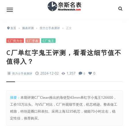
首页
›
腕表评测
›
劳力士手表测评
›
正文
C厂劳力士
C厂手表
C厂鬼王
C厂单红字鬼王评测，看看这细节值不
值得入？
2024-12-02
1,357
0
劳力士手表测评
0
摘要：
本期评测C厂Clean推出的海使型43mm单红字小鬼王126600，
工价10万出头。与VS厂对比，C厂外观细节更优，机芯稍逊。整表做工
精致，特别是圈口和表扣。采用上海3235机芯，储能70小时左右，稳
定性佳，推荐购买。