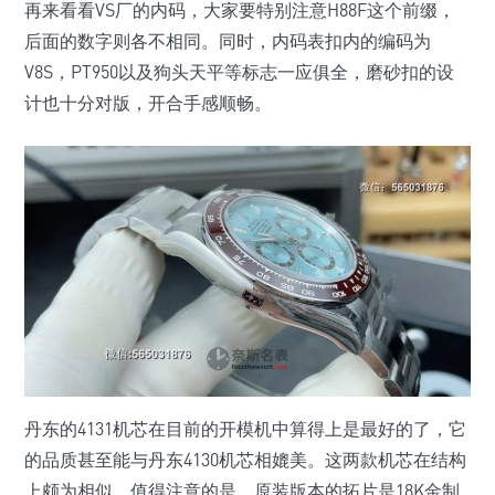
再来看看VS厂的内码，大家要特别注意H88F这个前缀，
后面的数字则各不相同。同时，内码表扣内的编码为
V8S，PT950以及狗头天平等标志一应俱全，磨砂扣的设
计也十分对版，开合手感顺畅。
丹东的4131机芯在目前的开模机中算得上是最好的了，它
的品质甚至能与丹东4130机芯相媲美。这两款机芯在结构
上颇为相似。值得注意的是，原装版本的拓片是18K金制