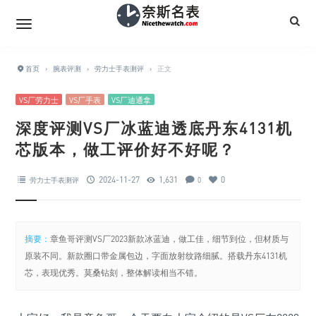
首页
›
腕表评测
›
劳力士手表测评
›
正文
VS厂劳力士
VS厂手表
VS厂迪通拿
深度评测VS厂冰蓝迪透底丹东4131机
芯版本，做工评价好不好呢？
2024-11-27
1,631
0
劳力士手表测评
0
摘要：
章鱼哥评测VS厂2023新款冰蓝迪，做工佳，细节到位，但材质与
原装不同。新款圈口带金属包边，字面放射纹路细腻。搭载丹东4131机
芯，表现优秀。莫桑钻刻，整体解读相当不错。