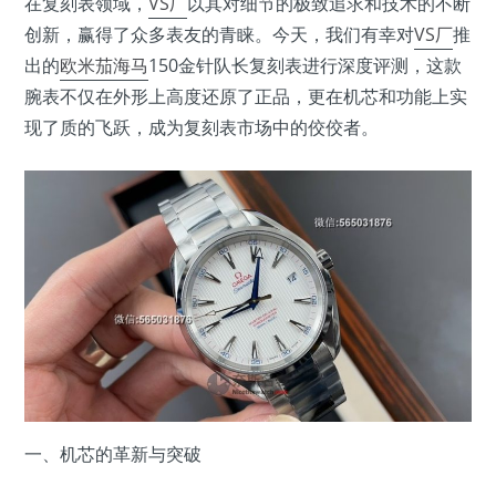
在复刻表领域，
VS厂
以其对细节的极致追求和技术的不断
创新，赢得了众多表友的青睐。今天，我们有幸对
VS厂
推
出的
欧米茄海马
150金针队长复刻表进行深度评测，这款
腕表不仅在外形上高度还原了正品，更在机芯和功能上实
现了质的飞跃，成为复刻表市场中的佼佼者。
一、机芯的革新与突破