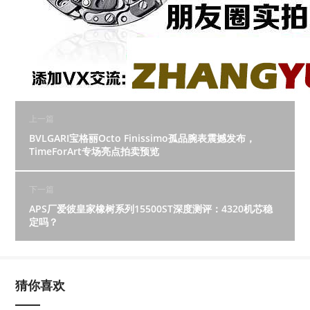
上一篇
BVLGARI宝格丽Octo Finissimo孤品腕表震撼发布，
TimeForArt专场亮点拍卖预览
下一篇
APS厂爱彼皇家橡树系列15500ST深度测评：4320机芯稳
定吗？
猜你喜欢