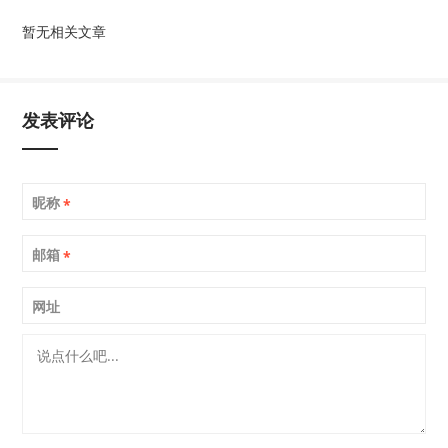
暂无相关文章
发表评论
昵称
*
邮箱
*
网址