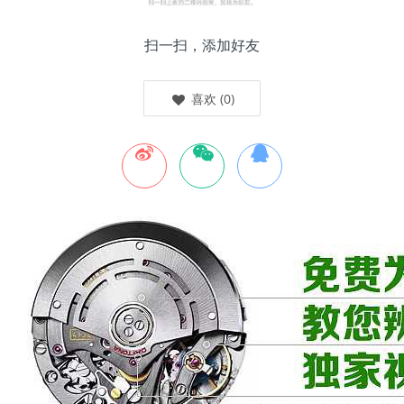
扫一扫，添加好友
喜欢
(
0
)