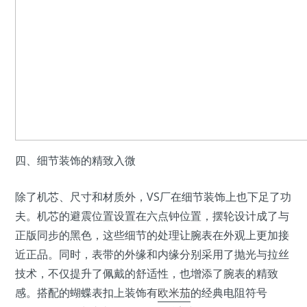
四、细节装饰的精致入微
除了机芯、尺寸和材质外，VS厂在细节装饰上也下足了功
夫。机芯的避震位置设置在六点钟位置，摆轮设计成了与
正版同步的黑色，这些细节的处理让腕表在外观上更加接
近正品。同时，表带的外缘和内缘分别采用了抛光与拉丝
技术，不仅提升了佩戴的舒适性，也增添了腕表的精致
感。搭配的蝴蝶表扣上装饰有
欧米茄
的经典电阻符号