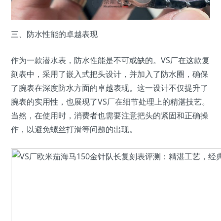
三、防水性能的卓越表现
作为一款潜水表，防水性能是不可或缺的。VS厂在这款复
刻表中，采用了嵌入式把头设计，并加入了防水圈，确保
了腕表在深度防水方面的卓越表现。这一设计不仅提升了
腕表的实用性，也展现了VS厂在细节处理上的精湛技艺。
当然，在使用时，消费者也需要注意把头的紧固和正确操
作，以避免螺丝打滑等问题的出现。