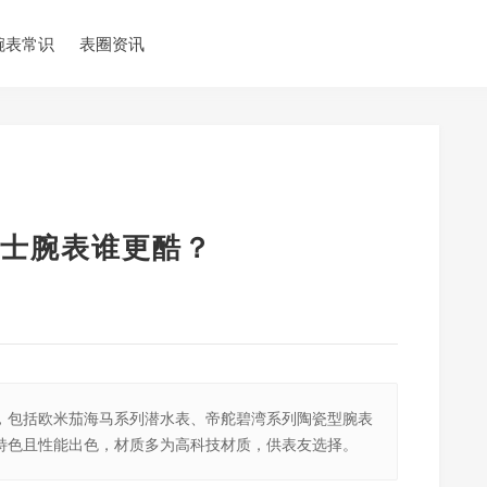
腕表常识
表圈资讯
士腕表谁更酷？
，包括欧米茄海马系列潜水表、帝舵碧湾系列陶瓷型腕表
特色且性能出色，材质多为高科技材质，供表友选择。