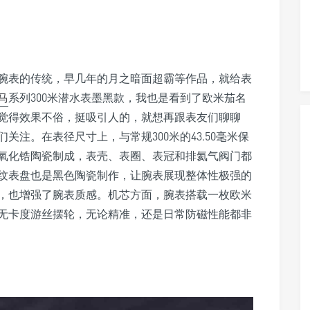
腕表的传统，早几年的月之暗面超霸等作品，就给表
马
系列300米潜水表墨黑款，我也是看到了欧米茄名
觉得效果不俗，挺吸引人的，就想再跟表友们聊聊
关注。在表径尺寸上，与常规300米的43.50毫米保
氧化锆陶瓷制成，表壳、表圈、表冠和排氦气阀门都
纹表盘也是黑色陶瓷制作，让腕表展现整体性极强的
，也增强了腕表质感。机芯方面，腕表搭载一枚欧米
的无卡度游丝摆轮，无论精准，还是日常防磁性能都非