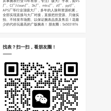
从事腕表行业10年有余，专注广版大厂手表，如VS
厂、C厂/clean厂、3k厂、mks厂、zf厂、ppf厂、
APS厂等行业顶级大厂，多年的人脉和资源积累，
全部实现直接与大厂对接，直接把控货源、只做实
拍、不转发市场图、以保证腕表品质及售后！花最
少的代价玩最高的广版腕表！ 朋友圈：565031876
找表？扫一扫，看朋友圈！