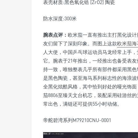
表壳材质:黑色氧化锆 [ZrO2] 陶瓷
防水深度:300米
腕表点评：
欧米茄一直有推出主打黑化设计
友们留下了深刻印象。而图上这款
欧米茄海
人大使，中国乒乓球运动员马龙经常上手，
它。腕表于21年推出，一经推出也备受表友们
持一致，唯独整表几乎所有部件都采用黑色
是黑色陶瓷，甚至海马系列标志性的海浪波
全黑化炫酷风格，其中恰到好处的哑光饰面
茄8806至臻天文台机芯，装配采用硅游丝
常出色，满链还可提供55小时动储。
帝舵碧湾系列M79210CNU-0001