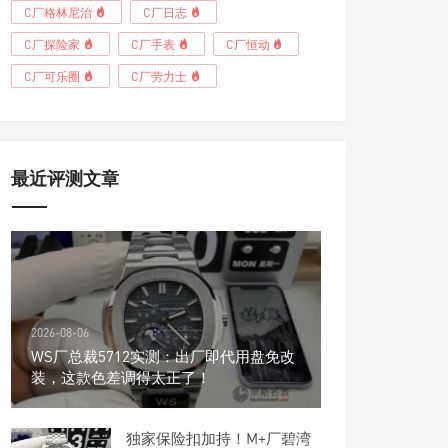
C厂格林尼治
C厂日志
C厂探险家
C厂手表
C厂恒动
C厂可乐圈
C厂劳力士
最近评测文章
2026-08-06
WS厂总裁5712实测：出厂即代用盘免改
装，这款色差调得太正了！
独家保险扣加持！M+厂碧湾