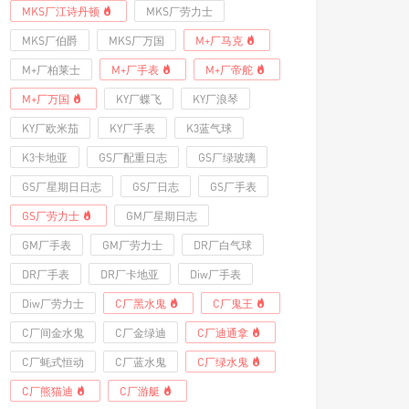
MKS厂江诗丹顿
MKS厂劳力士
MKS厂伯爵
MKS厂万国
M+厂马克
M+厂柏莱士
M+厂手表
M+厂帝舵
M+厂万国
KY厂蝶飞
KY厂浪琴
KY厂欧米茄
KY厂手表
K3蓝气球
K3卡地亚
GS厂配重日志
GS厂绿玻璃
GS厂星期日日志
GS厂日志
GS厂手表
GS厂劳力士
GM厂星期日志
GM厂手表
GM厂劳力士
DR厂白气球
DR厂手表
DR厂卡地亚
Diw厂手表
Diw厂劳力士
C厂黑水鬼
C厂鬼王
C厂间金水鬼
C厂金绿迪
C厂迪通拿
C厂蚝式恒动
C厂蓝水鬼
C厂绿水鬼
C厂熊猫迪
C厂游艇