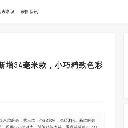
腕表常识
表圈资讯
rt系列新增34毫米款，小巧精致色彩
atik系列34毫米款腕表，共三款，色彩缤纷，动感休闲。新款腕表
机芯，提供42小时动力。随附精钢表链，透底款标价29,200