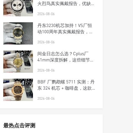
火烈鸟真实佩戴报告，优缺点
一次说清楚
2026-08-06
丹东3230机芯加持！VS厂恒
动100周年真实佩戴报告，优
缺点一次说清楚
2026-08-06
间金日志怎么选？Cplus厂
41mm深度拆解，这些细节商
家不敢说
2026-08-06
BBF 厂鹦鹉螺 5711 实测：丹
东 324 机芯 + 咖啡盘，这款
复刻钢王太优雅了！
2026-08-06
最热点击评测