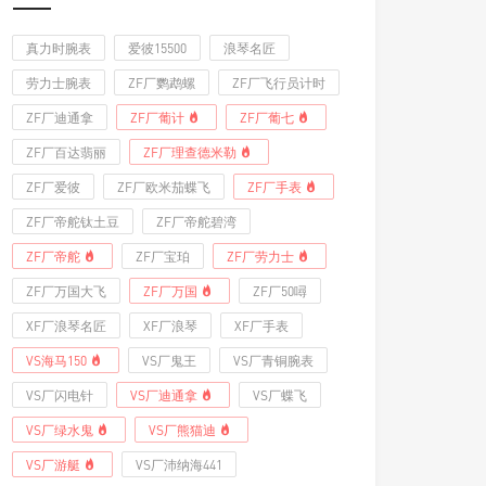
真力时腕表
爱彼15500
浪琴名匠
劳力士腕表
ZF厂鹦鹉螺
ZF厂飞行员计时
ZF厂迪通拿
ZF厂葡计
ZF厂葡七
ZF厂百达翡丽
ZF厂理查德米勒
ZF厂爱彼
ZF厂欧米茄蝶飞
ZF厂手表
ZF厂帝舵钛土豆
ZF厂帝舵碧湾
ZF厂帝舵
ZF厂宝珀
ZF厂劳力士
ZF厂万国大飞
ZF厂万国
ZF厂50噚
XF厂浪琴名匠
XF厂浪琴
XF厂手表
VS海马150
VS厂鬼王
VS厂青铜腕表
VS厂闪电针
VS厂迪通拿
VS厂蝶飞
VS厂绿水鬼
VS厂熊猫迪
VS厂游艇
VS厂沛纳海441