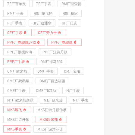
TF厂百年灵
TF厂手表
RM厂理查德
RM厂手表
R8厂陀飞轮
R8厂积家
R8厂手表
QF厂迪通拿
QF厂日志
QF厂手表
QF厂劳力士
PPF厂鹦鹉螺5712
PPF厂鹦鹉螺
PPF厂纵横四海
PPF厂江诗丹顿
PPF厂手表
OM厂海马300
OM厂欧米茄
OM厂手表
OM厂宝珀
OME厂鹦鹉螺
OME厂百达翡丽
OME厂手表
OME厂5712a
N厂手表
N1厂欧米茄超霸
N1厂欧米茄
N1厂手表
MKS蝶飞
MKS江诗丹顿传承
MKS江诗丹顿
MKS欧米茄
MKS手表
MKS厂波涛菲诺