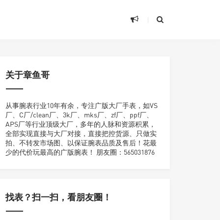
关于章鱼哥
从事腕表行业10年有余，专注广版大厂手表，如VS
厂、C厂/clean厂、3k厂、mks厂、zf厂、ppf厂、
APS厂等行业顶级大厂，多年的人脉和资源积累，
全部实现直接与大厂对接，直接把控货源、只做实
拍、不转发市场图、以保证腕表品质及售后！花最
少的代价玩最高的广版腕表！ 朋友圈：565031876
找表？扫一扫，看朋友圈！