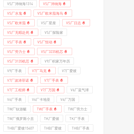
VS厂沛纳海1314
VS厂沛纳海
VS厂水鬼
VS厂欧米茄海马
VS厂欧米茄
VS厂星座
VS厂日志
VS厂无暇赴死
VS厂探险家
VS厂手表
VS厂恒动
VS厂劳力士
VS厂3235机芯
VS厂3135机芯
V9厂积家万年历
V9厂手表
V7厂马克
V7厂爱彼
V7厂波涛菲诺
V7厂手表
V7厂工程师
V7厂万国
V6厂蓝气球
V6厂手表
V6厂卡地亚
V6厂万国
TW厂钛游艇
TW厂手表
TW厂劳力士
TW厂俄罗斯小丑
TK厂爱彼
TK厂手表
THB厂爱彼15407
THB厂爱彼
THB厂手表