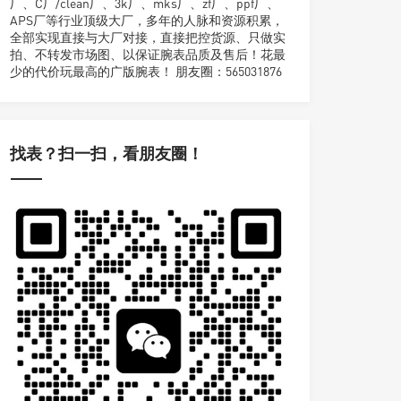
厂、C厂/clean厂、3k厂、mks厂、zf厂、ppf厂、
APS厂等行业顶级大厂，多年的人脉和资源积累，
全部实现直接与大厂对接，直接把控货源、只做实
拍、不转发市场图、以保证腕表品质及售后！花最
少的代价玩最高的广版腕表！ 朋友圈：565031876
找表？扫一扫，看朋友圈！