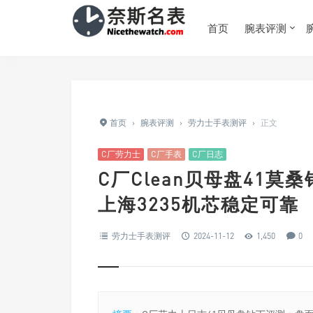
首页
腕表评测
首页
›
腕表评测
›
劳力士手表测评
›
正文
C厂劳力士
C厂手表
C厂日志
C厂Clean贝母盘41
上海3235机芯稳定可靠
劳力士手表测评
2024-11-12
1,450
0