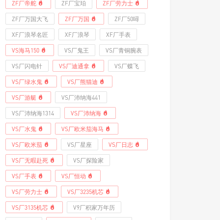
ZF厂帝舵
ZF厂宝珀
ZF厂劳力士
ZF厂万国大飞
ZF厂万国
ZF厂50噚
XF厂浪琴名匠
XF厂浪琴
XF厂手表
VS海马150
VS厂鬼王
VS厂青铜腕表
VS厂闪电针
VS厂迪通拿
VS厂蝶飞
VS厂绿水鬼
VS厂熊猫迪
VS厂游艇
VS厂沛纳海441
VS厂沛纳海1314
VS厂沛纳海
VS厂水鬼
VS厂欧米茄海马
VS厂欧米茄
VS厂星座
VS厂日志
VS厂无暇赴死
VS厂探险家
VS厂手表
VS厂恒动
VS厂劳力士
VS厂3235机芯
VS厂3135机芯
V9厂积家万年历