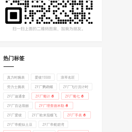
热门标签
真力时腕表
爱彼15500
浪琴名匠
劳力士腕表
ZF厂鹦鹉螺
ZF厂飞行员计时
ZF厂迪通拿
ZF厂葡计
ZF厂葡七
ZF厂百达翡丽
ZF厂理查德米勒
ZF厂爱彼
ZF厂欧米茄蝶飞
ZF厂手表
ZF厂帝舵钛土豆
ZF厂帝舵碧湾