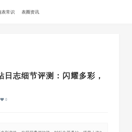
腕表常识
表圈资讯
莫桑钻日志细节评测：闪耀多彩，
0