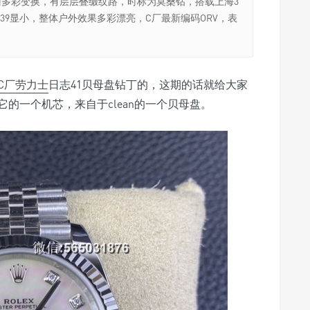
面多彩变换，有层层叠缀纹路，时标为莫桑钻，搭载上海3
口39显小，整体户外效果多彩漂亮，C厂最新编码ORV，表
C厂
劳力士
日志41贝母盘钻丁的，这期的话就给大家
的一个机芯，来自于clean的一个贝母盘。