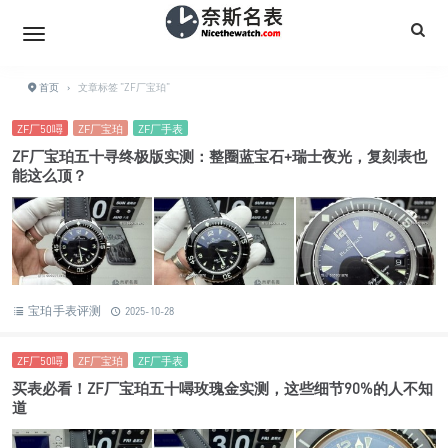
首页
›
文章标签 "ZF厂宝珀"
ZF厂50噚
ZF厂宝珀
ZF厂手表
ZF厂宝珀五十寻终极版实测：整圈蓝宝石+瑞士夜光，复刻表也
能这么顶？
宝珀手表评测
2025-10-28
ZF厂50噚
ZF厂宝珀
ZF厂手表
买表必看！ZF厂宝珀五十噚玫瑰金实测，这些细节90%的人不知
道