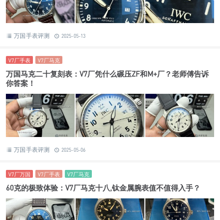
万国手表评测
2025-05-13
V7厂手表
V7厂马克
万国马克二十复刻表：V7厂凭什么碾压ZF和M+厂？老师傅告诉
你答案！
万国手表评测
2025-05-06
V7厂万国
V7厂手表
V7厂马克
60克的极致体验：V7厂马克十八,钛金属腕表值不值得入手？