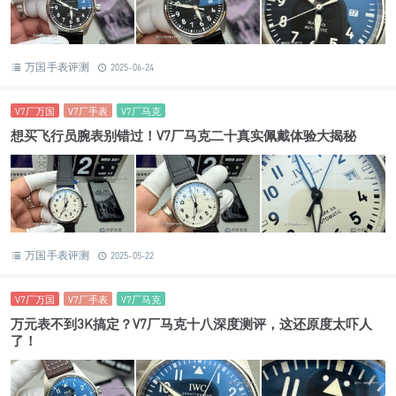
万国手表评测
2025-06-24
V7厂万国
V7厂手表
V7厂马克
想买飞行员腕表别错过！V7厂马克二十真实佩戴体验大揭秘
万国手表评测
2025-05-22
V7厂万国
V7厂手表
V7厂马克
万元表不到3K搞定？V7厂马克十八深度测评，这还原度太吓人
了！