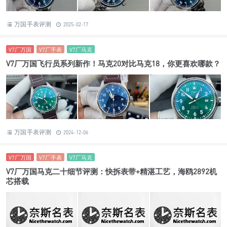
万国手表评测
2025-02-17
V7厂万国
V7厂手表
V7厂马克
V7厂万国飞行员系列新作！马克20对比马克18，你更喜欢哪款？
万国手表评测
2024-12-06
V7厂万国
V7厂手表
V7厂马克
V7厂万国马克二十细节评测：快拆表带+精湛工艺，海鸥2892机
芯搭载