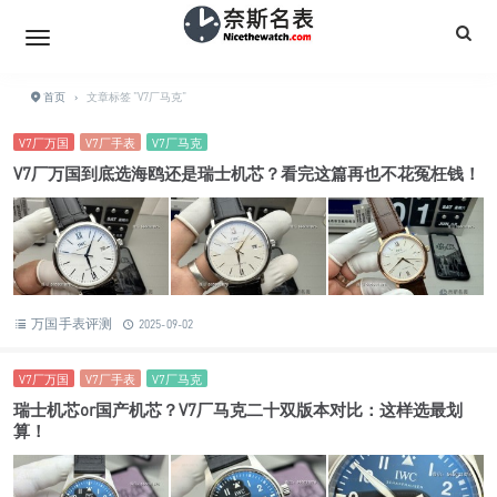
首页
›
文章标签 "V7厂马克"
V7厂万国
V7厂手表
V7厂马克
V7厂万国到底选海鸥还是瑞士机芯？看完这篇再也不花冤枉钱！
万国手表评测
2025-09-02
V7厂万国
V7厂手表
V7厂马克
瑞士机芯or国产机芯？V7厂马克二十双版本对比：这样选最划
算！