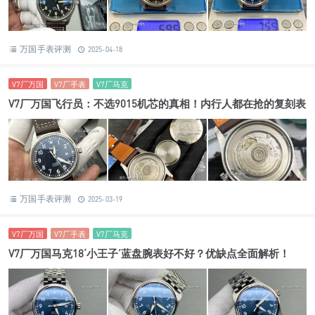
万国手表评测
2025-04-18
V7厂万国
V7厂手表
V7厂马克
V7厂万国飞行员：不选9015机芯的真相！内行人都在抢的复刻表
万国手表评测
2025-03-19
V7厂万国
V7厂手表
V7厂马克
V7厂万国马克18‘小王子’蓝盘腕表好不好？优缺点全面解析！