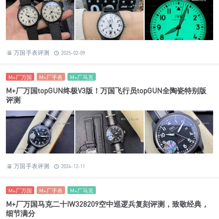
万国手表评测
2025-02-09
M+厂万国
M+厂手表
M+厂马克
M+厂万国topGUN终极V3版！万国飞行员topGUN全陶瓷特别版
评测
万国手表评测
2024-12-11
M+厂万国
M+厂手表
M+厂马克
M+厂万国马克二十IW328209空中巡逻兵复刻评测，致敬经典，
细节满分