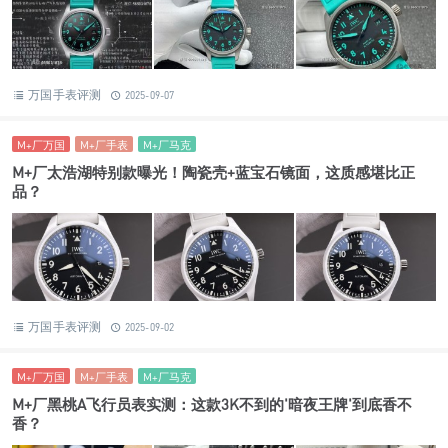
万国手表评测
2025-09-07
M+厂万国
M+厂手表
M+厂马克
M+厂太浩湖特别款曝光！陶瓷壳+蓝宝石镜面，这质感堪比正
品？
万国手表评测
2025-09-02
M+厂万国
M+厂手表
M+厂马克
M+厂黑桃A飞行员表实测：这款3K不到的'暗夜王牌'到底香不
香？