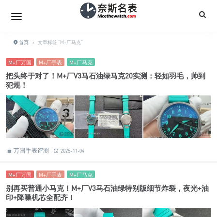
首页
›
文章标签 "M+厂马克"
M+厂万国
M+厂手表
M+厂马克
把头终于对了！M+厂V3马石油绿马克20实测：轻如羽毛，帅到
犯规！
万国手表评测
2025-11-04
M+厂万国
M+厂手表
M+厂马克
别再买普通小马克！M+厂V3马石油绿特别版细节炸裂，夜光+油
印+降噪机芯全配齐！