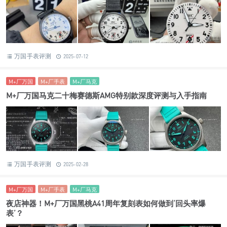
万国手表评测
2025-07-12
M+厂万国
M+厂手表
M+厂马克
M+厂万国马克二十梅赛德斯AMG特别款深度评测与入手指南
万国手表评测
2025-02-28
M+厂万国
M+厂手表
M+厂马克
夜店神器！M+厂万国黑桃A41周年复刻表如何做到‘回头率爆
表’？