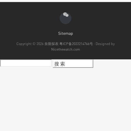
Sitemap
Copyright © 2026
奈斯探表
粤ICP备2022214766号
· Designed by
Nicethewatch.com