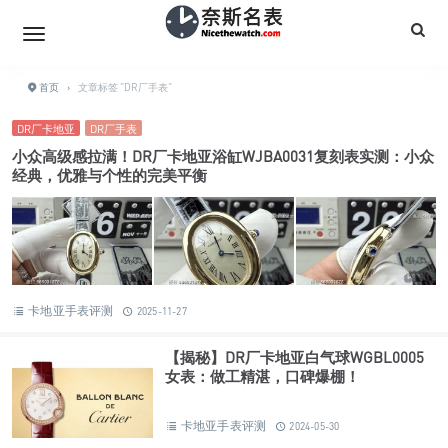
首页
›
文章标签 "DR厂手表"
DR厂卡地亚
DR厂手表
小众高级感拉满！DR厂卡地亚浴缸WJBA0031复刻表实测：小众
经典，优雅与个性的完美平衡
卡地亚手表评测
2025-11-27
【揭秘】DR厂卡地亚白气球WGBL0005
女表：做工精湛，口碑爆棚！
卡地亚手表评测
2024-05-30