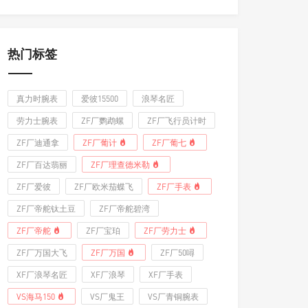
热门标签
真力时腕表
爱彼15500
浪琴名匠
劳力士腕表
ZF厂鹦鹉螺
ZF厂飞行员计时
ZF厂迪通拿
ZF厂葡计
ZF厂葡七
ZF厂百达翡丽
ZF厂理查德米勒
ZF厂爱彼
ZF厂欧米茄蝶飞
ZF厂手表
ZF厂帝舵钛土豆
ZF厂帝舵碧湾
ZF厂帝舵
ZF厂宝珀
ZF厂劳力士
ZF厂万国大飞
ZF厂万国
ZF厂50噚
XF厂浪琴名匠
XF厂浪琴
XF厂手表
VS海马150
VS厂鬼王
VS厂青铜腕表