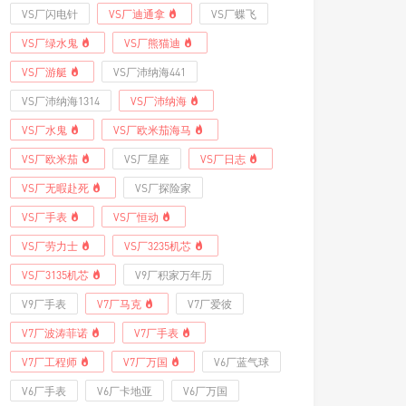
VS厂闪电针
VS厂迪通拿
VS厂蝶飞
VS厂绿水鬼
VS厂熊猫迪
VS厂游艇
VS厂沛纳海441
VS厂沛纳海1314
VS厂沛纳海
VS厂水鬼
VS厂欧米茄海马
VS厂欧米茄
VS厂星座
VS厂日志
VS厂无暇赴死
VS厂探险家
VS厂手表
VS厂恒动
VS厂劳力士
VS厂3235机芯
VS厂3135机芯
V9厂积家万年历
V9厂手表
V7厂马克
V7厂爱彼
V7厂波涛菲诺
V7厂手表
V7厂工程师
V7厂万国
V6厂蓝气球
V6厂手表
V6厂卡地亚
V6厂万国