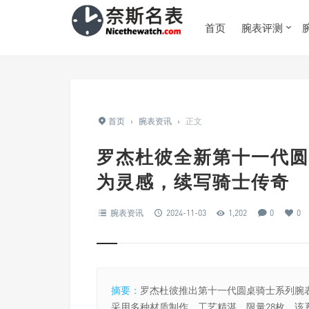
首页
腕表评测
首页
›
腕表资讯
›
正文
罗杰杜彼全新第十一代圆
为灵感，续写骑士传奇
腕表资讯
2024-11-03
1,202
0
0
摘要：
罗杰杜彼推出第十一代圆桌骑士系列腕
采用多种材质制作，工艺精湛，限量28枚。