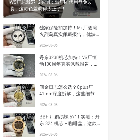
WS厂总裁5712实测：出厂即代用盘免改
装，这款色差调得太正了！
独家保险扣加持！M+厂碧湾
火烈鸟真实佩戴报告，优缺点
一次说清楚
2026-08-06
丹东3230机芯加持！VS厂恒
动100周年真实佩戴报告，优
缺点一次说清楚
2026-08-06
间金日志怎么选？Cplus厂
41mm深度拆解，这些细节商
家不敢说
2026-08-06
BBF 厂鹦鹉螺 5711 实测：丹
东 324 机芯 + 咖啡盘，这款
复刻钢王太优雅了！
2026-08-06