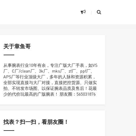
关于章鱼哥
从事腕表行业10年有余，专注广版大厂手表，如VS
厂、C厂/clean厂、3k厂、mks厂、zf厂、ppf厂、
APS厂等行业顶级大厂，多年的人脉和资源积累，
全部实现直接与大厂对接，直接把控货源、只做实
拍、不转发市场图、以保证腕表品质及售后！花最
少的代价玩最高的广版腕表！ 朋友圈：565031876
找表？扫一扫，看朋友圈！