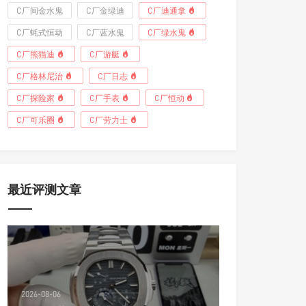
C厂间金水鬼
C厂金绿迪
C厂迪通拿
C厂蚝式恒动
C厂蓝水鬼
C厂绿水鬼
C厂熊猫迪
C厂游艇
C厂格林尼治
C厂日志
C厂探险家
C厂手表
C厂恒动
C厂可乐圈
C厂劳力士
最近评测文章
2026-08-06