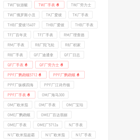
TW厂钛游艇
TW厂手表
TW厂劳力士
TW厂俄罗斯小丑
TK厂爱彼
TK厂手表
THB厂爱彼15407
THB厂爱彼
THB厂手表
TF厂百年灵
TF厂手表
RM厂理查德
RM厂手表
R8厂陀飞轮
R8厂积家
R8厂手表
QF厂迪通拿
QF厂日志
QF厂手表
QF厂劳力士
PPF厂鹦鹉螺5712
PPF厂鹦鹉螺
PPF厂纵横四海
PPF厂江诗丹顿
PPF厂手表
OM厂海马300
OM厂欧米茄
OM厂手表
OM厂宝珀
OME厂鹦鹉螺
OME厂百达翡丽
OME厂手表
OME厂5712a
N厂手表
N1厂欧米茄超霸
N1厂欧米茄
N1厂手表