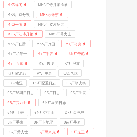
MKS蝶飞
MKS江诗丹顿传承
MKS江诗丹顿
MKS欧米茄
MKS手表
MKS厂波涛菲诺
MKS厂江诗丹顿
MKS厂劳力士
MKS厂伯爵
MKS厂万国
M+厂马克
M+厂柏莱士
M+厂手表
M+厂帝舵
M+厂万国
KY厂蝶飞
KY厂浪琴
KY厂欧米茄
KY厂手表
K3蓝气球
K3卡地亚
GS厂配重日志
GS厂绿玻璃
GS厂星期日日志
GS厂日志
GS厂手表
GS厂劳力士
GM厂星期日志
GM厂手表
GM厂劳力士
DR厂白气球
DR厂手表
DR厂卡地亚
Diw厂手表
Diw厂劳力士
C厂黑水鬼
C厂鬼王