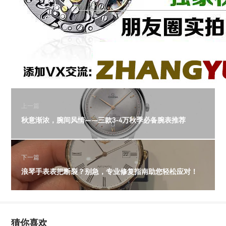
上一篇
秋意渐浓，腕间风情——三款3-4万秋季必备腕表推荐
下一篇
浪琴手表表把断裂？别急，专业修复指南助您轻松应对！
猜你喜欢