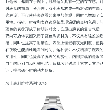
17毫米，佩戴在手腕上，既舒适又具有一定的存在感。计
时表盘的布局十分合理，双小表盘构成平衡对称的布局，
这种设计不仅使得表盘看起来更加美观，同时也增加了实
用性。指针、时标和表盘边缘都呈现温暖的金铜色调，与
蓝色的表盘形成了鲜明的对比，凸显出腕表的复古气质。
双向可旋转表圈采用了蓝色陶瓷材质，不仅具有轻盈的质
感，同时也提高了耐磨性。表圈上镶嵌着夜光刻度，使得
在夜晚也能清晰地看到时间。这种设计不仅增加了腕表的
实用性，同时也提高了腕表的观赏性。内部搭载的是浪琴
自产的L791自动机械机芯，该机芯经过瑞士官方天文台认
证，提供68小时的动力储备。
名士表利维拉系列10746