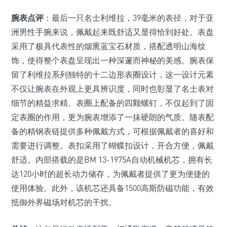
腕表点评
：最后一只名士利维拉，39毫米的表径，对于亚
洲男性手腕来说，佩戴起来既舒适又显得恰到好处。表盘
采用了极具代表性的烟熏蓝宝石材质，搭配透明山海纹
饰，使得整个表盘呈现出一种深邃而神秘的美感。腕表保
留了利维拉系列独特的十二边形表圈设计，这一设计元素
不仅让腕表在外观上更具辨识度，同时也彰显了名士表对
细节的精益求精。表圈上配备的四颗螺钉，不仅起到了固
定表圈的作用，更为腕表增添了一抹硬朗的气质。随表配
备的精钢表链提供多种佩戴方式，可根据佩戴者的喜好和
需要进行调整。表扣采用了蝴蝶扣设计，开合方便，佩戴
舒适。内部搭载的是BM 13-1975A自动机械机芯，拥有长
达120小时的超长动力储存，为佩戴者提供了更为便捷的
使用体验。此外，该机芯还具备1500高斯防磁功能，有效
抵御外界磁场对机芯的干扰。