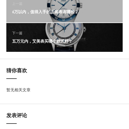
上一篇
6万以内，值得入手的正装表有哪些？
下一篇
五万元内，艾美表买哪个款式好？
猜你喜欢
暂无相关文章
发表评论