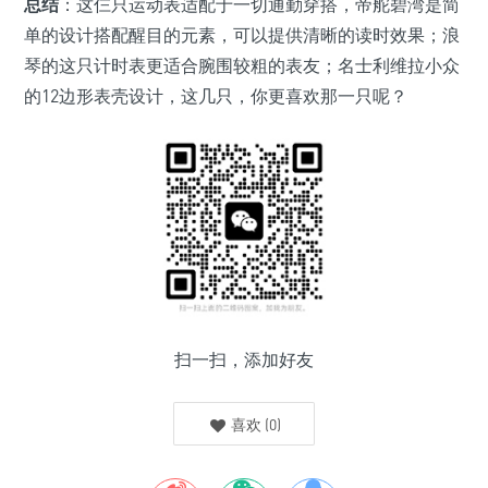
总结
：这仨只运动表适配于一切通勤穿搭，帝舵碧湾是简
单的设计搭配醒目的元素，可以提供清晰的读时效果；浪
琴的这只计时表更适合腕围较粗的表友；名士利维拉小众
的12边形表壳设计，这几只，你更喜欢那一只呢？
扫一扫，添加好友
喜欢
(
0
)