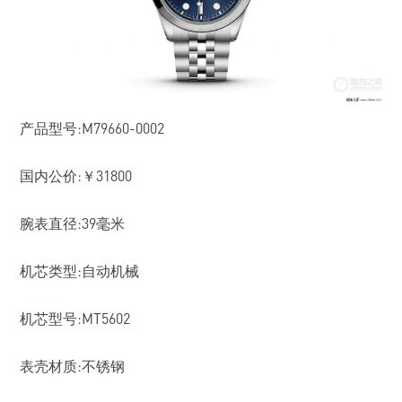
产品型号:M79660-0002
国内公价:￥31800
腕表直径:39毫米
机芯类型:自动机械
机芯型号:MT5602
表壳材质:不锈钢