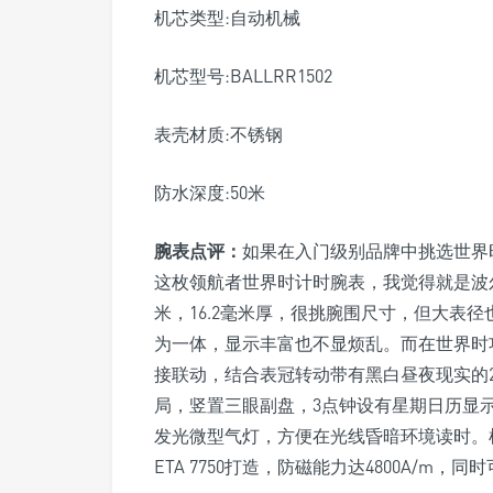
机芯类型:自动机械
机芯型号:BALLRR1502
表壳材质:不锈钢
防水深度:50米
腕表点评：
如果在入门级别品牌中挑选世界
这枚领航者世界时计时腕表，我觉得就是波
米，16.2毫米厚，很挑腕围尺寸，但大表
为一体，显示丰富也不显烦乱。而在世界时
接联动，结合表冠转动带有黑白昼夜现实的
局，竖置三眼副盘，3点钟设有星期日历显示
发光微型气灯，方便在光线昏暗环境读时。机芯
ETA 7750打造，防磁能力达4800A/m，