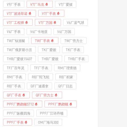
V9厂手表
V7厂马克
V7厂爱彼
V7厂波涛菲诺
V7厂手表
V7厂工程师
V7厂万国
V6厂蓝气球
V6厂手表
V6厂卡地亚
V6厂万国
TW厂钛游艇
TW厂手表
TW厂劳力士
TW厂俄罗斯小丑
TK厂爱彼
TK厂手表
THB厂爱彼15407
THB厂爱彼
THB厂手表
TF厂百年灵
TF厂手表
RM厂理查德
RM厂手表
R8厂陀飞轮
R8厂积家
R8厂手表
QF厂迪通拿
QF厂日志
QF厂手表
QF厂劳力士
PPF厂鹦鹉螺5712
PPF厂鹦鹉螺
PPF厂纵横四海
PPF厂江诗丹顿
PPF厂手表
OM厂海马300