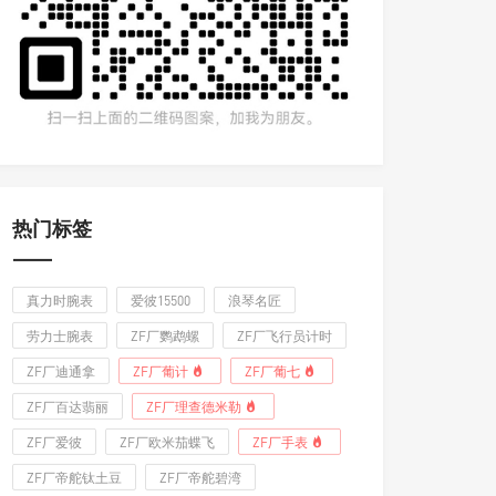
热门标签
真力时腕表
爱彼15500
浪琴名匠
劳力士腕表
ZF厂鹦鹉螺
ZF厂飞行员计时
ZF厂迪通拿
ZF厂葡计
ZF厂葡七
ZF厂百达翡丽
ZF厂理查德米勒
ZF厂爱彼
ZF厂欧米茄蝶飞
ZF厂手表
ZF厂帝舵钛土豆
ZF厂帝舵碧湾