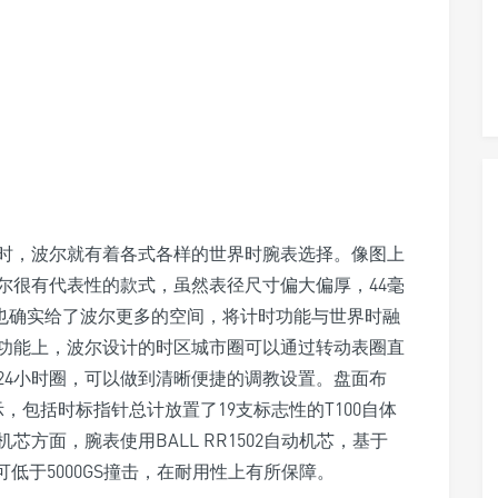
时，波尔就有着各式各样的世界时腕表选择。像图上
尔很有代表性的款式，虽然表径尺寸偏大偏厚，44毫
径也确实给了波尔更多的空间，将计时功能与世界时融
功能上，波尔设计的时区城市圈可以通过转动表圈直
24小时圈，可以做到清晰便捷的调教设置。盘面布
，包括时标指针总计放置了19支标志性的T100自体
方面，腕表使用BALL RR1502自动机芯，基于
同时可低于5000GS撞击，在耐用性上有所保障。