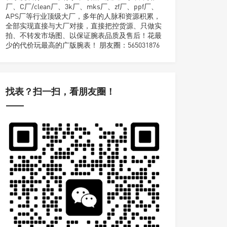
厂、C厂/clean厂、3k厂、mks厂、zf厂、ppf厂、
APS厂等行业顶级大厂，多年的人脉和资源积累，
全部实现直接与大厂对接，直接把控货源、只做实
拍、不转发市场图、以保证腕表品质及售后！花最
少的代价玩最高的广版腕表！ 朋友圈：565031876
找表？扫一扫，看朋友圈！