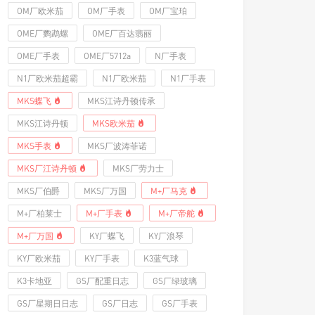
OM厂欧米茄
OM厂手表
OM厂宝珀
OME厂鹦鹉螺
OME厂百达翡丽
OME厂手表
OME厂5712a
N厂手表
N1厂欧米茄超霸
N1厂欧米茄
N1厂手表
MKS蝶飞
MKS江诗丹顿传承
MKS江诗丹顿
MKS欧米茄
MKS手表
MKS厂波涛菲诺
MKS厂江诗丹顿
MKS厂劳力士
MKS厂伯爵
MKS厂万国
M+厂马克
M+厂柏莱士
M+厂手表
M+厂帝舵
M+厂万国
KY厂蝶飞
KY厂浪琴
KY厂欧米茄
KY厂手表
K3蓝气球
K3卡地亚
GS厂配重日志
GS厂绿玻璃
GS厂星期日日志
GS厂日志
GS厂手表