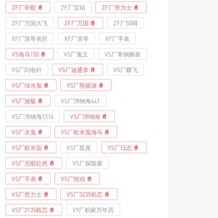
ZF厂帝舵
ZF厂宝珀
ZF厂劳力士
ZF厂万国大飞
ZF厂万国
ZF厂50噚
XF厂浪琴名匠
XF厂浪琴
XF厂手表
VS海马150
VS厂鬼王
VS厂青铜腕表
VS厂闪电针
VS厂迪通拿
VS厂蝶飞
VS厂绿水鬼
VS厂熊猫迪
VS厂游艇
VS厂沛纳海441
VS厂沛纳海1314
VS厂沛纳海
VS厂水鬼
VS厂欧米茄海马
VS厂欧米茄
VS厂星座
VS厂日志
VS厂无暇赴死
VS厂探险家
VS厂手表
VS厂恒动
VS厂劳力士
VS厂3235机芯
VS厂3135机芯
V9厂积家万年历