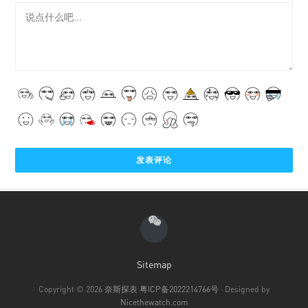
Sitemap
Copyright © 2026
奈斯探表
粤ICP备2022214766号
· Designed by
Nicethewatch.com