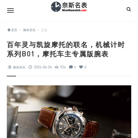
首页
›
腕表资讯
›
正文
百年灵与凯旋摩托的联名，机械计时
系列B01，摩托车主专属版腕表
2024-06-06
924
0
腕表资讯
0