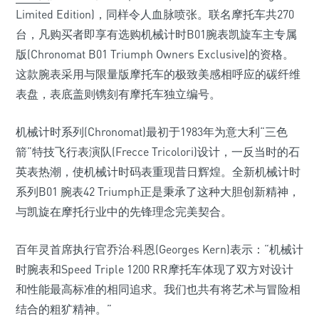
Limited Edition)，同样令人血脉喷张。联名摩托车共270
台，凡购买者即享有选购机械计时B01腕表凯旋车主专属
版(Chronomat B01 Triumph Owners Exclusive)的资格。
这款腕表采用与限量版摩托车的极致美感相呼应的碳纤维
表盘，表底盖则镌刻有摩托车独立编号。
机械计时系列(Chronomat)最初于1983年为意大利“三色
箭”特技飞行表演队(Frecce Tricolori)设计，一反当时的石
英表热潮，使机械计时码表重现昔日辉煌。全新机械计时
系列B01 腕表42 Triumph正是秉承了这种大胆创新精神，
与凯旋在摩托行业中的先锋理念完美契合。
百年灵首席执行官乔治·科恩(Georges Kern)表示：“机械计
时腕表和Speed Triple 1200 RR摩托车体现了双方对设计
和性能最高标准的相同追求。我们也共有将艺术与冒险相
结合的粗犷精神。”