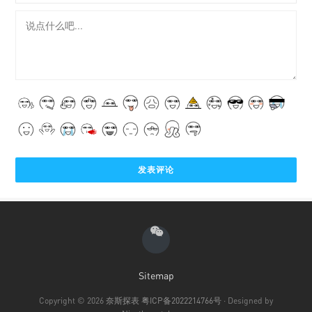
Sitemap
Copyright © 2026
奈斯探表
粤ICP备2022214766号
· Designed by