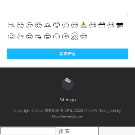
Sitemap
Copyright © 2026
奈斯探表
粤ICP备2022214766号
· Designed by
Nicethewatch.com