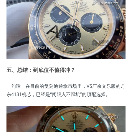
五、总结：到底值不值得冲？
一句话：在目前的复刻迪通拿市场里，VS厂余文乐版的丹
东4131机芯，已经是“闭眼入不踩坑”的顶配选择。