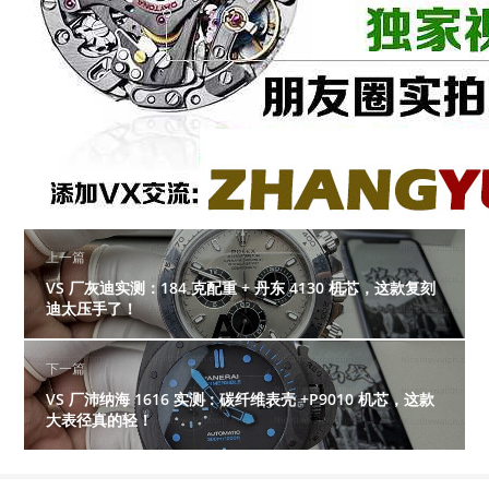
上一篇
VS 厂灰迪实测：184 克配重 + 丹东 4130 机芯，这款复刻
迪太压手了！
下一篇
VS 厂沛纳海 1616 实测：碳纤维表壳 +P9010 机芯，这款
大表径真的轻！