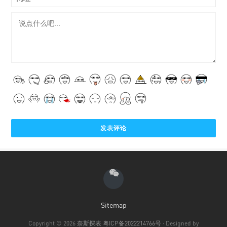
Sitemap
Copyright © 2026
奈斯探表
粤ICP备2022214766号
· Designed by