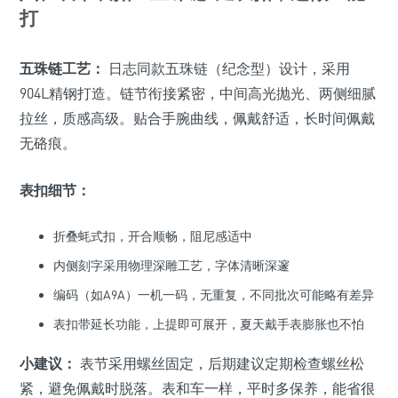
打
五珠链工艺：
日志同款五珠链（纪念型）设计，采用
904L精钢打造。链节衔接紧密，中间高光抛光、两侧细腻
拉丝，质感高级。贴合手腕曲线，佩戴舒适，长时间佩戴
无硌痕。
表扣细节：
折叠蚝式扣，开合顺畅，阻尼感适中
内侧刻字采用物理深雕工艺，字体清晰深邃
编码（如A9A）一机一码，无重复，不同批次可能略有差异
表扣带延长功能，上提即可展开，夏天戴手表膨胀也不怕
小建议：
表节采用螺丝固定，后期建议定期检查螺丝松
紧，避免佩戴时脱落。表和车一样，平时多保养，能省很