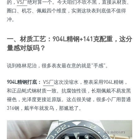
的，
VS厂
绝对算一个。今天咱们不吹不黑，直接从材质、
圈口、机芯、佩戴四个维度，实测这块表到底值不值得
冲。
一、材质工艺：904L精钢+141克配重，这分
量感对版吗？
说到格林尼治，很多表友最在意的就是"手感"。
904L精钢打底：
VS厂
这次没缩水，整表采用904L精钢，
和正品蚝式钢材质一致。抗腐蚀性强，长期佩戴不易发黑
褪色，光泽度更接近原版。这点很关键，很多小厂用普通
316钢，戴半年就发乌，那尴尬了。