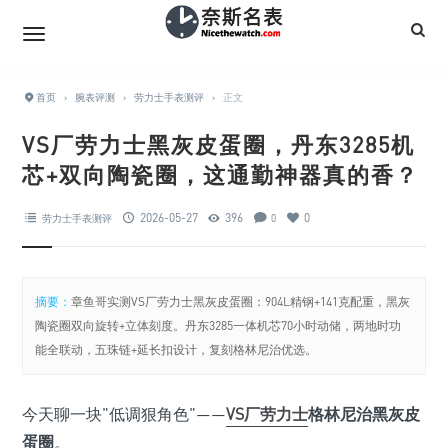
首页
›
腕表评测
›
劳力士手表测评
›
正文
VS厂劳力士黑灰皮蛋圈，丹东3285机
芯+双向陶瓷圈，这通勤神器真的香？
2026-05-27
396
0
劳力士手表测评
0
摘要：
章鱼哥实测VS厂劳力士黑灰皮蛋圈：904L精钢+141克配重，黑灰
陶瓷圈双向旋转+立体刻度。丹东3285一体机芯70小时动储，两地时功
能全联动，五珠链+延长扣设计，复刻格林尼治优选。
今天聊一块"低调狠角色"——
VS厂劳力士
格林尼治黑灰皮
蛋圈
。