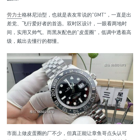
劳力士
格林尼治型，也就是表友常说的"GMT"，一直是出
差党、飞行爱好者的首选。双时区设计，一眼看两地时
间，实用又帅气。而黑灰配色的"皮蛋圈"，低调中透着高
级，戴出去懂行的都懂。
市面上做皮蛋圈的厂不少，但真正能让章鱼哥点头认可