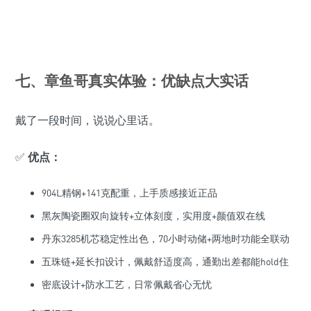
七、章鱼哥真实体验：优缺点大实话
戴了一段时间，说说心里话。
✅
优点：
904L精钢+141克配重，上手质感接近正品
黑灰陶瓷圈双向旋转+立体刻度，实用度+颜值双在线
丹东3285机芯稳定性出色，70小时动储+两地时功能全联动
五珠链+延长扣设计，佩戴舒适度高，通勤出差都能hold住
密底设计+防水工艺，日常佩戴省心无忧