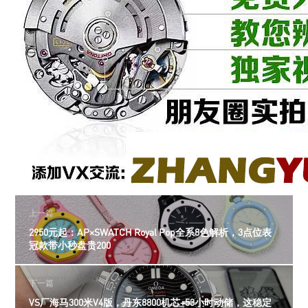
上一篇
2950元起：AP×SWATCH Royal Pop全系8色解析，3点位表
冠款带小秒盘贵200
下一篇
VS厂海马300米V4版，丹东8800机芯+53小时动储，这稳定