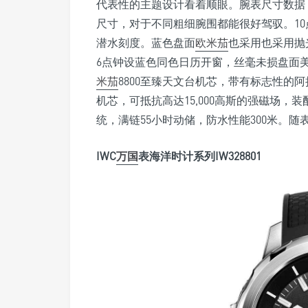
代表性的主题设计看着顺眼。腕表尺寸数据
尺寸，对于不同粗细腕围都能很好驾驭。1
潜水刻度。蓝色盘面
欧米茄
也采用也采用抛
6点钟设蓝色同色日历开窗，丝毫未损盘面
米茄
8800至臻天文台机芯，带有标志性的
机芯，可抵抗高达15,000高斯的强磁场
统，满链55小时动储，防水性能300米。随
IWC
万国
表海洋时计系列IW328801