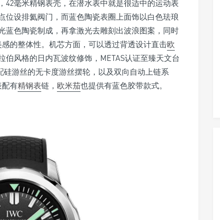
，42毫米精钢表壳，在潜水表中就是很适中的运动表
0点位设排氦阀门，而蓝色陶瓷表圈上面饰以白色珐琅
光蓝色陶瓷制成，再拿激光去雕刻出波浪图案，同时
美感的整体性。机芯方面，可以透过背透设计直击
欧
阿拉伯风格的日内瓦波纹修饰，METAS认证至臻天文台
，装配硅游丝的无卡度游丝摆轮，以及双向自动上链系
表配有
精钢表
链，
欧米茄
也提供有蓝色胶带款式。