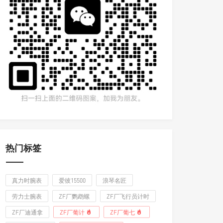
热门标签
真力时腕表
爱彼15500
浪琴名匠
劳力士腕表
ZF厂鹦鹉螺
ZF厂飞行员计时
ZF厂迪通拿
ZF厂葡计
ZF厂葡七