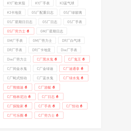
KY厂欧米茄
KY厂手表
K3蓝气球
K3卡地亚
GS厂配重日志
GS厂绿玻璃
GS厂星期日日志
GS厂日志
GS厂手表
GS厂劳力士
GM厂星期日志
GM厂手表
GM厂劳力士
DR厂白气球
DR厂手表
DR厂卡地亚
Diw厂手表
Diw厂劳力士
C厂黑水鬼
C厂鬼王
C厂间金水鬼
C厂金绿迪
C厂迪通拿
C厂蚝式恒动
C厂蓝水鬼
C厂绿水鬼
C厂熊猫迪
C厂游艇
C厂格林尼治
C厂日志
C厂探险家
C厂手表
C厂恒动
C厂可乐圈
C厂劳力士