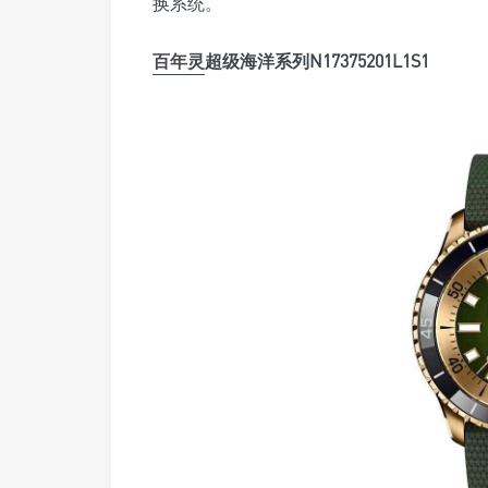
换系统。
百年灵
超级海洋系列N17375201L1S1