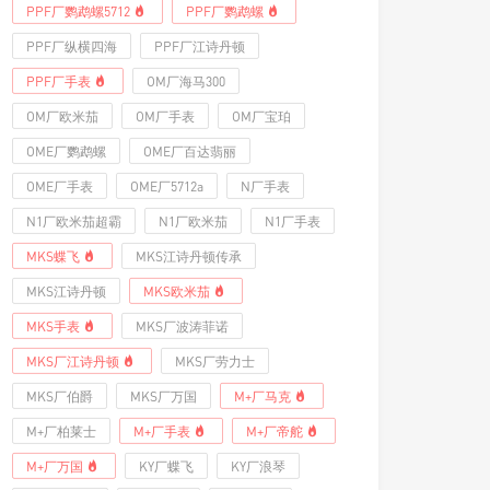
PPF厂鹦鹉螺5712
PPF厂鹦鹉螺
PPF厂纵横四海
PPF厂江诗丹顿
PPF厂手表
OM厂海马300
OM厂欧米茄
OM厂手表
OM厂宝珀
OME厂鹦鹉螺
OME厂百达翡丽
OME厂手表
OME厂5712a
N厂手表
N1厂欧米茄超霸
N1厂欧米茄
N1厂手表
MKS蝶飞
MKS江诗丹顿传承
MKS江诗丹顿
MKS欧米茄
MKS手表
MKS厂波涛菲诺
MKS厂江诗丹顿
MKS厂劳力士
MKS厂伯爵
MKS厂万国
M+厂马克
M+厂柏莱士
M+厂手表
M+厂帝舵
M+厂万国
KY厂蝶飞
KY厂浪琴