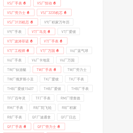
VS厂手表
VS厂恒动
VS厂劳力士
VS厂3235机芯
VS厂3135机芯
V9厂积家万年历
V9厂手表
V7厂马克
V7厂爱彼
V7厂波涛菲诺
V7厂手表
V7厂工程师
V7厂万国
V6厂蓝气球
V6厂手表
V6厂卡地亚
V6厂万国
TW厂钛游艇
TW厂手表
TW厂劳力士
TW厂俄罗斯小丑
TK厂爱彼
TK厂手表
THB厂爱彼15407
THB厂爱彼
THB厂手表
TF厂百年灵
TF厂手表
RM厂理查德
RM厂手表
R8厂陀飞轮
R8厂积家
R8厂手表
QF厂迪通拿
QF厂日志
QF厂手表
QF厂劳力士