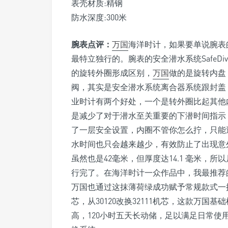
表壳材质:精钢
防水深度:300米
腕表点评：
万国
海洋时计，如果要单说腕表
最特立独行的。腕表的安全潜水系统SafeDi
的旋转外圈形成区别，
万国
做的是旋转内盘
阀，其实是安全潜水系统离合器系统跟封盖
业时计有两个好处，一个是转外圈比起其他
是减少了对于潜水至关重要的下潜时间指示
了一层安全设置，内圈不管你怎么拧，只能
水时间也只会越来越少，有效防止了出现意
虽然也是42毫米，但厚度达14.1 毫米，
行完了。在海洋时计一众作品中，我最推荐
万国也通过这抹薄荷绿成功赋予常规款式一
芯，从30120改换32111机芯，这款万
高，120小时五天长动储，足以满足日常