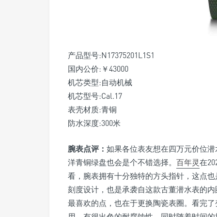
产品型号:N17375201L1S1
国内公价:￥43000
机芯类型:自动机械
机芯型号:Cal.17
表壳材质:青铜
防水深度:300米
腕表点评：
如果各位表友想在四万元价位潜
洋青铜绿盘也会是个不错选择。
百年灵
在2
看，腕表拥有十分独特的方头指针，这点也是
刻度设计，也是承袭自这款古董潜水表的内
最喜欢的点，也在于更换陶瓷表圈。看完了
用，有很出色的耐腐蚀性，同时随着时间的