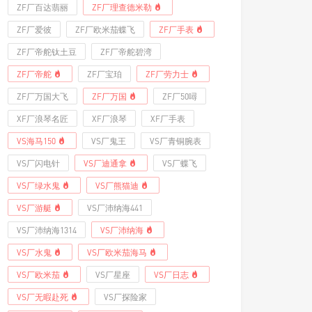
ZF厂百达翡丽
ZF厂理查德米勒
ZF厂爱彼
ZF厂欧米茄蝶飞
ZF厂手表
ZF厂帝舵钛土豆
ZF厂帝舵碧湾
ZF厂帝舵
ZF厂宝珀
ZF厂劳力士
ZF厂万国大飞
ZF厂万国
ZF厂50噚
XF厂浪琴名匠
XF厂浪琴
XF厂手表
VS海马150
VS厂鬼王
VS厂青铜腕表
VS厂闪电针
VS厂迪通拿
VS厂蝶飞
VS厂绿水鬼
VS厂熊猫迪
VS厂游艇
VS厂沛纳海441
VS厂沛纳海1314
VS厂沛纳海
VS厂水鬼
VS厂欧米茄海马
VS厂欧米茄
VS厂星座
VS厂日志
VS厂无暇赴死
VS厂探险家