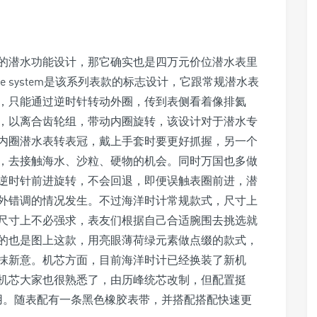
的潜水功能设计，那它确实也是四万元价位潜水表里
ve system是该系列表款的标志设计，它跟常规潜水表
，只能通过逆时针转动外圈，传到表侧看着像排氦
，以离合齿轮组，带动内圈旋转，该设计对于潜水专
内圈潜水表转表冠，戴上手套时要更好抓握，另一个
，去接触海水、沙粒、硬物的机会。同时万国也多做
逆时针前进旋转，不会回退，即便误触表圈前进，潜
外错调的情况发生。不过海洋时计常规款式，尺寸上
所以尺寸上不必强求，表友们根据自己合适腕围去挑选就
的也是图上这款，用亮眼薄荷绿元素做点缀的款式，
抹新意。机芯方面，目前海洋时计已经换装了新机
国基础机芯大家也很熟悉了，由历峰统芯改制，但配置挺
使用。随表配有一条黑色橡胶表带，并搭配搭配快速更