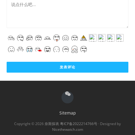
Sitemap
Copyright © 2026
奈斯探表
粤ICP备2022214766号
· Designed by
Nicethewatch.com