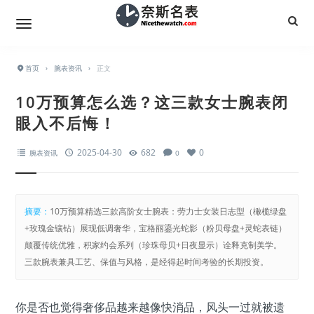
首页
›
腕表资讯
›
正文
10万预算怎么选？这三款女士腕表闭
眼入不后悔！
2025-04-30
682
0
腕表资讯
0
摘要：
10万预算精选三款高阶女士腕表：劳力士女装日志型（橄榄绿盘
+玫瑰金镶钻）展现低调奢华，宝格丽鎏光蛇影（粉贝母盘+灵蛇表链）
颠覆传统优雅，积家约会系列（珍珠母贝+日夜显示）诠释克制美学。
三款腕表兼具工艺、保值与风格，是经得起时间考验的长期投资。
你是否也觉得奢侈品越来越像快消品，风头一过就被遗