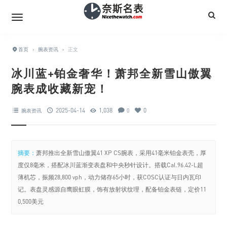
首页
›
腕表资讯
›
正文
冰川蓝+铂金奢华！萧邦全新雪山傲翼
腕表成收藏新宠！
2025-04-14
1,038
0
腕表资讯
0
摘要：
萧邦推出全新雪山傲翼41 XP CS腕表，采用41毫米铂金表壳，厚
度仅8毫米，搭配冰川蓝渐变表盘和中央秒针设计。搭载Cal.96.42-L超
薄机芯，振频28,800 vph，动力储存65小时，获COSC认证与日内瓦印
记。表盘灵感源自鹰眼虹膜，饰有放射状纹理，配备铂金表链，定价11
0,500美元