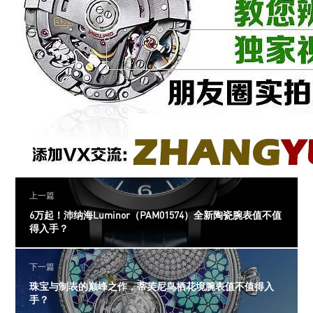
上一篇
6万起！沛纳海Luminor（PAM01574）全新陶瓷腕表值不值
得入手？
下一篇
珠宝与制表的巅峰之作，蒂芙尼鸟栖花境腕表值不值得入
手？