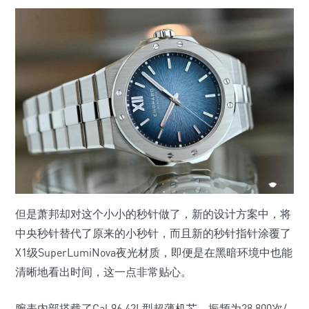
但是萧邦却对这个小小的秒针做了，新的设计方案中，将
中央秒针替代了原来的小秒针，而且新的秒针指针涂覆了
X1级SuperLumiNova夜光材质，即便是在黑暗环境中也能
清晰地看出时间，这一点非常贴心。
腕表内部搭载了Cal.96.42L型超薄机芯，振频为28,800次/