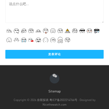
Sitemap
Copyright © 2026
奈斯探表
粤ICP备2022214766号
· Designed by
Nicethewatch.com