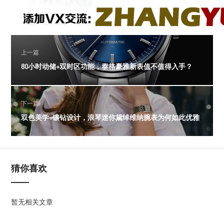
上一篇
80小时动储+双时区功能，泰格豪雅新表值不值得入手？
下一篇
双色美学+镶钻设计，浪琴迷你黛绰维纳腕表为何如此优雅
猜你喜欢
暂无相关文章