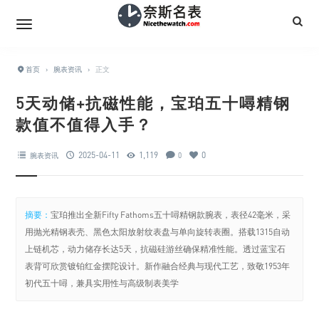
首页
›
腕表资讯
›
正文
5天动储+抗磁性能，宝珀五十噚精钢
款值不值得入手？
2025-04-11
1,119
0
腕表资讯
0
摘要：
宝珀推出全新Fifty Fathoms五十噚精钢款腕表，表径42毫米，采
用抛光精钢表壳、黑色太阳放射纹表盘与单向旋转表圈。搭载1315自动
上链机芯，动力储存长达5天，抗磁硅游丝确保精准性能。透过蓝宝石
表背可欣赏镀铂红金摆陀设计。新作融合经典与现代工艺，致敬1953年
初代五十噚，兼具实用性与高级制表美学