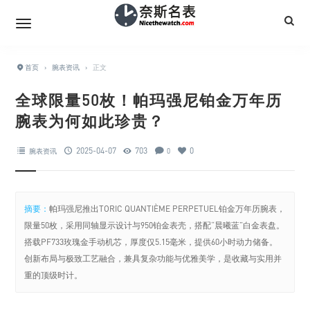
首页
›
腕表资讯
›
正文
全球限量50枚！帕玛强尼铂金万年历
腕表为何如此珍贵？
2025-04-07
703
0
腕表资讯
0
摘要：
帕玛强尼推出TORIC QUANTIÈME PERPETUEL铂金万年历腕表，
限量50枚，采用同轴显示设计与950铂金表壳，搭配“晨曦蓝”白金表盘。
搭载PF733玫瑰金手动机芯，厚度仅5.15毫米，提供60小时动力储备。
创新布局与极致工艺融合，兼具复杂功能与优雅美学，是收藏与实用并
重的顶级时计。