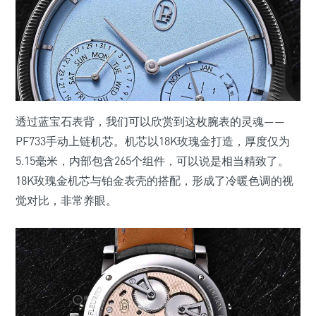
透过蓝宝石表背，我们可以欣赏到这枚腕表的灵魂——
PF733手动上链机芯。机芯以18K玫瑰金打造，厚度仅为
5.15毫米，内部包含265个组件，可以说是相当精致了。
18K玫瑰金机芯与铂金表壳的搭配，形成了冷暖色调的视
觉对比，非常养眼。