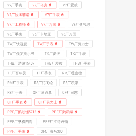
V9厂手表
V7厂马克
V7厂爱彼
V7厂波涛菲诺
V7厂手表
V7厂工程师
V7厂万国
V6厂蓝气球
V6厂手表
V6厂卡地亚
V6厂万国
TW厂钛游艇
TW厂手表
TW厂劳力士
TW厂俄罗斯小丑
TK厂爱彼
TK厂手表
THB厂爱彼15407
THB厂爱彼
THB厂手表
TF厂百年灵
TF厂手表
RM厂理查德
RM厂手表
R8厂陀飞轮
R8厂积家
R8厂手表
QF厂迪通拿
QF厂日志
QF厂手表
QF厂劳力士
PPF厂鹦鹉螺5712
PPF厂鹦鹉螺
PPF厂纵横四海
PPF厂江诗丹顿
PPF厂手表
OM厂海马300