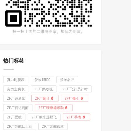
热门标签
真力时腕表
爱彼15500
浪琴名匠
劳力士腕表
ZF厂鹦鹉螺
ZF厂飞行员计时
ZF厂迪通拿
ZF厂葡计
ZF厂葡七
ZF厂百达翡丽
ZF厂理查德米勒
ZF厂爱彼
ZF厂欧米茄蝶飞
ZF厂手表
ZF厂帝舵钛土豆
ZF厂帝舵碧湾