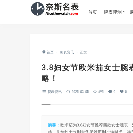
首页
腕表评测
首页
›
腕表资讯
›
正文
3.8妇女节欧米茄女士
略！
腕表资讯
2025-03-05
695
0
0
摘要：
欧米茄为3.8妇女节推荐四款女士腕表
特，从简约大气到奢华优雅再到个性时尚，满