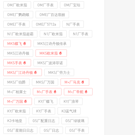
OM厂欧米茄
OM厂手表
OM厂宝珀
OME厂鹦鹉螺
OME厂百达翡丽
OME厂手表
OME厂5712a
N厂手表
N1厂欧米茄超霸
N1厂欧米茄
N1厂手表
MKS蝶飞
MKS江诗丹顿传承
MKS江诗丹顿
MKS欧米茄
MKS手表
MKS厂波涛菲诺
MKS厂江诗丹顿
MKS厂劳力士
MKS厂伯爵
MKS厂万国
M+厂马克
M+厂柏莱士
M+厂手表
M+厂帝舵
M+厂万国
KY厂蝶飞
KY厂浪琴
KY厂欧米茄
KY厂手表
K3蓝气球
K3卡地亚
GS厂配重日志
GS厂绿玻璃
GS厂星期日日志
GS厂日志
GS厂手表