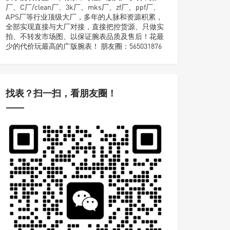
厂、C厂/clean厂、3k厂、mks厂、zf厂、ppf厂、
APS厂等行业顶级大厂，多年的人脉和资源积累，
全部实现直接与大厂对接，直接把控货源、只做实
拍、不转发市场图、以保证腕表品质及售后！花最
少的代价玩最高的广版腕表！ 朋友圈：565031876
找表？扫一扫，看朋友圈！