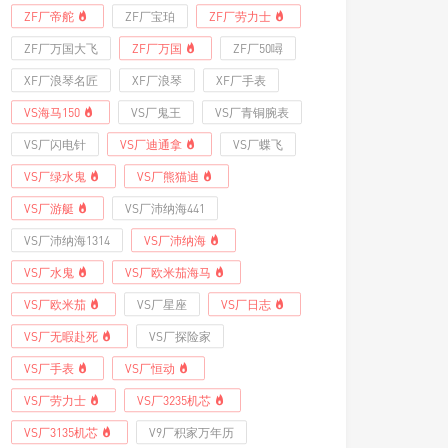
ZF厂帝舵
ZF厂宝珀
ZF厂劳力士
ZF厂万国大飞
ZF厂万国
ZF厂50噚
XF厂浪琴名匠
XF厂浪琴
XF厂手表
VS海马150
VS厂鬼王
VS厂青铜腕表
VS厂闪电针
VS厂迪通拿
VS厂蝶飞
VS厂绿水鬼
VS厂熊猫迪
VS厂游艇
VS厂沛纳海441
VS厂沛纳海1314
VS厂沛纳海
VS厂水鬼
VS厂欧米茄海马
VS厂欧米茄
VS厂星座
VS厂日志
VS厂无暇赴死
VS厂探险家
VS厂手表
VS厂恒动
VS厂劳力士
VS厂3235机芯
VS厂3135机芯
V9厂积家万年历