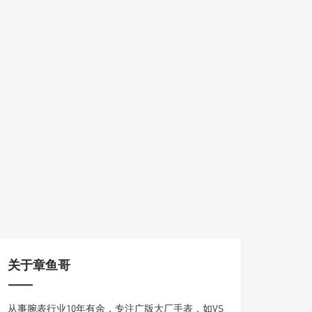
关于章鱼哥
从事腕表行业10年有余，专注广版大厂手表，如VS