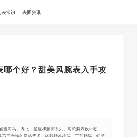
腕表常识
表圈资讯
腕表哪个好？甜美风腕表入手攻
，涵盖海马、碟飞、星座和超霸系列。每款腕表设计独
足不同女性的风格需求。搭载精准机芯，工艺精湛，细节