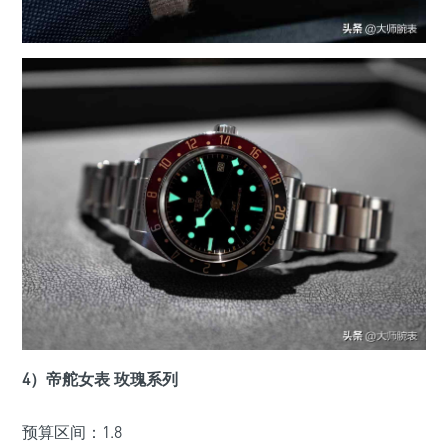
4）帝舵女表 玫瑰系列
预算区间：1.8