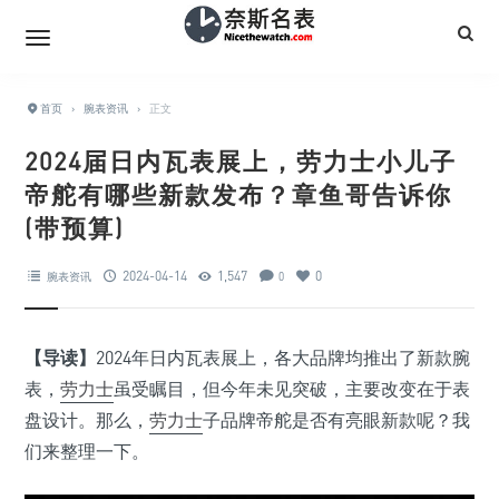
首页
›
腕表资讯
›
正文
2024届日内瓦表展上，劳力士小儿子
帝舵有哪些新款发布？章鱼哥告诉你
(带预算)
2024-04-14
1,547
0
腕表资讯
0
【导读】
2024年日内瓦表展上，各大品牌均推出了新款腕
表，
劳力士
虽受瞩目，但今年未见突破，主要改变在于表
盘设计。那么，
劳力士
子品牌帝舵是否有亮眼新款呢？我
们来整理一下。