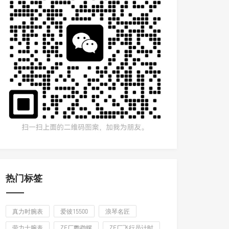
热门标签
真力时腕表
爱彼15500
浪琴名匠
劳力士腕表
ZF厂鹦鹉螺
ZF厂飞行员计时