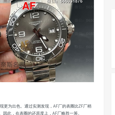
现更为出色。通过实测发现，AF厂的表圈比ZF厂稍
。因此，在表圈的还原度上，AF厂略胜一筹。