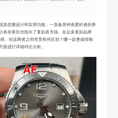
借其优雅设计和实用功能，一直备受钟表爱好者的青
少表友将目光投向了复刻表市场。在众多复刻品牌
选择。但这两者之间究竟有何区别？哪一款更值得购
方面进行详细对比分析。