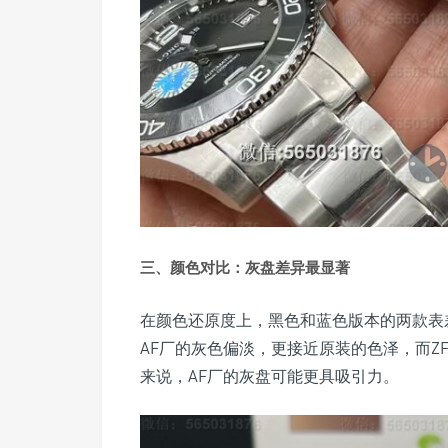
三、颜色对比：灰盘差异最显著
在颜色还原度上，黑色和蓝色版本的两款表
AF厂的灰色偏淡，更接近原装的色泽，而Z
来说，AF厂的灰盘可能更具吸引力。