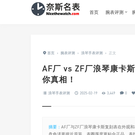
首页
腕表评测
首页
›
腕表评测
›
浪琴手表评测
›
正文
AF厂 vs ZF厂浪琴
你真相！
浪琴手表评测
2025-02-19
3,449
0
摘要：
AF厂与ZF厂浪琴康卡斯复刻表在外观
盘色泽更接近原装，表圈厚度更贴合正品，表扣