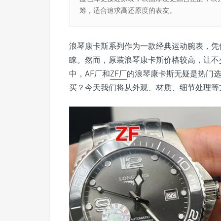
筹，适合追求高还原度的表友。
浪琴康卡斯系列作为一款经典运动腕表，凭
睐。然而，原装浪琴康卡斯价格较高，让不
中，AF厂和
ZF厂
的浪琴康卡斯无疑是热门
买？今天我们将从外观、材质、细节处理等