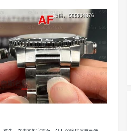
。首先，在表扣刻字方面，AF厂的磨砂质感更佳，