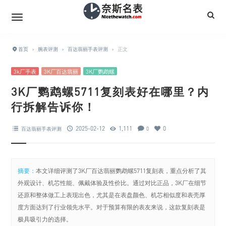
首页
›
腕表评测
›
百达翡丽手表评测
›
正文
3k厂手表
3K厂百达翡丽
3K厂鹦鹉螺
3K厂鹦鹉螺5711复刻表好在哪里？内
行拆解告诉你！
2025-02-12
1,111
0
百达翡丽手表评测
0
摘要：
本文详细评测了3K厂百达翡丽鹦鹉螺5711复刻表，重点分析了其
外观设计、机芯性能、佩戴体验及性价比。通过对比正品，3K厂在细节
还原和整体做工上表现出色，尤其是在表盘颜色、机芯相似度和表壳厚
度方面达到了行业领先水平。对于预算有限的表友来说，这款复刻表是
极具吸引力的选择。