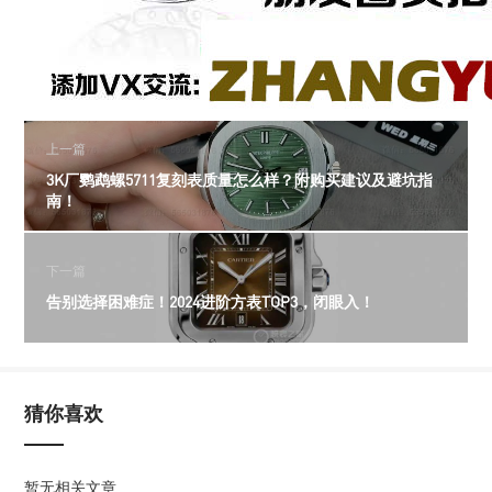
上一篇
3K厂鹦鹉螺5711复刻表质量怎么样？附购买建议及避坑指
南！
下一篇
告别选择困难症！2024进阶方表TOP3，闭眼入！
猜你喜欢
暂无相关文章