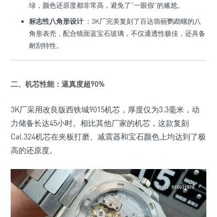
绿，颜色还原度都非常高，避免了“一眼假”的尴尬。
标志性八角形设计
：3K厂完美复刻了
百达翡丽
鹦鹉螺的八
角形表壳，配合镜面蓝宝石玻璃，不仅通透性极佳，还具备
耐刮特性。
二、机芯性能：逼真度超90%
3K厂采用改良版西铁城9015机芯，厚度仅为3.3毫米，动
力储备长达45小时。相比其他厂家的机芯，这款复刻
Cal.324机芯在夹板打磨、减震器和宝石颜色上均达到了极
高的还原度。