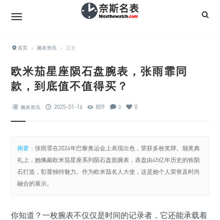
首页
›
腕表资讯
›
正文
欧米茄星座陨石盘腕表，张雨霏同
款，到底值不值得买？
2025-01-16
809
0
腕表资讯
0
摘要：
张雨霏在2024年巴黎奥运会上表现出色，荣获多枚奖牌。颁奖典
礼上，她佩戴欧米茄星座系列陨石盘面腕表，表盘由45亿年历史的铁陨
石打造，彰显独特魅力。作为欧米茄名人大使，这是她个人荣誉及时尚
融合的展示。
你知道？一枚腕表不仅仅是时间的记录者，它还能承载着