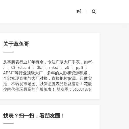
关于章鱼哥
从事腕表行业10年有余，专注广版大厂手表，如VS
厂、C厂/clean厂、3k厂、mks厂、zf厂、ppf厂、
APS厂等行业顶级大厂，多年的人脉和资源积累，
全部实现直接与大厂对接，直接把控货源、只做实
拍、不转发市场图、以保证腕表品质及售后！花最
少的代价玩最高的广版腕表！ 朋友圈：565031876
找表？扫一扫，看朋友圈！