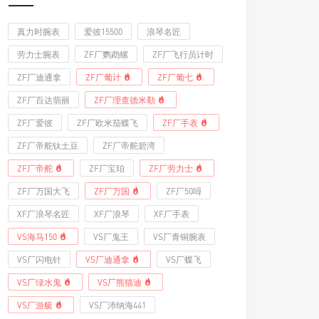
真力时腕表
爱彼15500
浪琴名匠
劳力士腕表
ZF厂鹦鹉螺
ZF厂飞行员计时
ZF厂迪通拿
ZF厂葡计
ZF厂葡七
ZF厂百达翡丽
ZF厂理查德米勒
ZF厂爱彼
ZF厂欧米茄蝶飞
ZF厂手表
ZF厂帝舵钛土豆
ZF厂帝舵碧湾
ZF厂帝舵
ZF厂宝珀
ZF厂劳力士
ZF厂万国大飞
ZF厂万国
ZF厂50噚
XF厂浪琴名匠
XF厂浪琴
XF厂手表
VS海马150
VS厂鬼王
VS厂青铜腕表
VS厂闪电针
VS厂迪通拿
VS厂蝶飞
VS厂绿水鬼
VS厂熊猫迪
VS厂游艇
VS厂沛纳海441