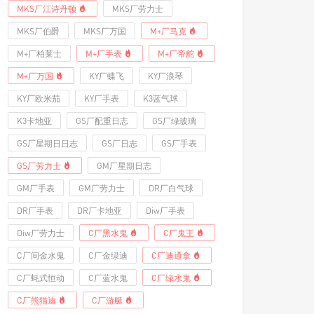
MKS厂江诗丹顿
MKS厂劳力士
MKS厂伯爵
MKS厂万国
M+厂马克
M+厂柏莱士
M+厂手表
M+厂帝舵
M+厂万国
KY厂蝶飞
KY厂浪琴
KY厂欧米茄
KY厂手表
K3蓝气球
K3卡地亚
GS厂配重日志
GS厂绿玻璃
GS厂星期日日志
GS厂日志
GS厂手表
GS厂劳力士
GM厂星期日志
GM厂手表
GM厂劳力士
DR厂白气球
DR厂手表
DR厂卡地亚
Diw厂手表
Diw厂劳力士
C厂黑水鬼
C厂鬼王
C厂间金水鬼
C厂金绿迪
C厂迪通拿
C厂蚝式恒动
C厂蓝水鬼
C厂绿水鬼
C厂熊猫迪
C厂游艇