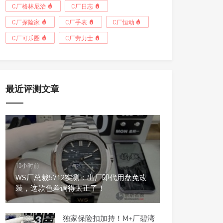
C厂格林尼治
C厂日志
C厂探险家
C厂手表
C厂恒动
C厂可乐圈
C厂劳力士
最近评测文章
10小时前
WS厂总裁5712实测：出厂即代用盘免改
装，这款色差调得太正了！
独家保险扣加持！M+厂碧湾