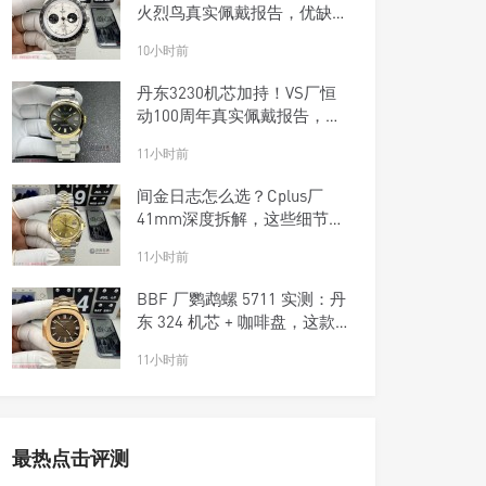
火烈鸟真实佩戴报告，优缺点
一次说清楚
10小时前
丹东3230机芯加持！VS厂恒
动100周年真实佩戴报告，优
缺点一次说清楚
11小时前
间金日志怎么选？Cplus厂
41mm深度拆解，这些细节商
家不敢说
11小时前
BBF 厂鹦鹉螺 5711 实测：丹
东 324 机芯 + 咖啡盘，这款
复刻钢王太优雅了！
11小时前
最热点击评测