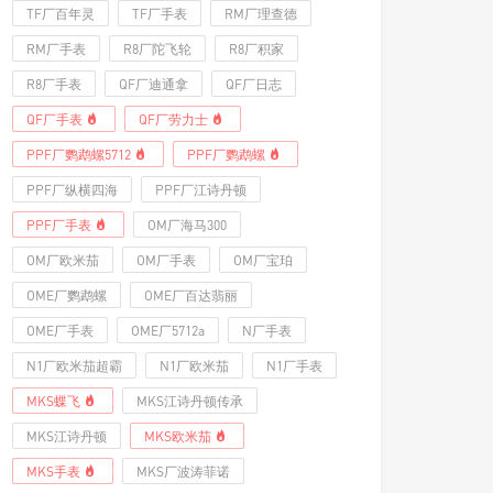
TF厂百年灵
TF厂手表
RM厂理查德
RM厂手表
R8厂陀飞轮
R8厂积家
R8厂手表
QF厂迪通拿
QF厂日志
QF厂手表
QF厂劳力士
PPF厂鹦鹉螺5712
PPF厂鹦鹉螺
PPF厂纵横四海
PPF厂江诗丹顿
PPF厂手表
OM厂海马300
OM厂欧米茄
OM厂手表
OM厂宝珀
OME厂鹦鹉螺
OME厂百达翡丽
OME厂手表
OME厂5712a
N厂手表
N1厂欧米茄超霸
N1厂欧米茄
N1厂手表
MKS蝶飞
MKS江诗丹顿传承
MKS江诗丹顿
MKS欧米茄
MKS手表
MKS厂波涛菲诺