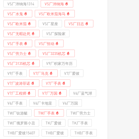
VS厂沛纳海1314
VS厂沛纳海
VS厂水鬼
VS厂欧米茄海马
VS厂欧米茄
VS厂星座
VS厂日志
VS厂无暇赴死
VS厂探险家
VS厂手表
VS厂恒动
VS厂劳力士
VS厂3235机芯
VS厂3135机芯
V9厂积家万年历
V9厂手表
V7厂马克
V7厂爱彼
V7厂波涛菲诺
V7厂手表
V7厂工程师
V7厂万国
V6厂蓝气球
V6厂手表
V6厂卡地亚
V6厂万国
TW厂钛游艇
TW厂手表
TW厂劳力士
TW厂俄罗斯小丑
TK厂爱彼
TK厂手表
THB厂爱彼15407
THB厂爱彼
THB厂手表