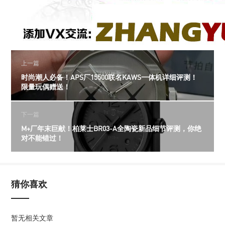
上一篇
时尚潮人必备！APS厂15500联名KAWS一体机详细评测！
限量玩偶赠送！
下一篇
M+厂年末巨献！柏莱士BR03-A全陶瓷新品细节评测，你绝
对不能错过！
猜你喜欢
暂无相关文章