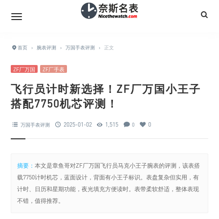
首页
›
腕表评测
›
万国手表评测
›
正文
ZF厂万国
ZF厂手表
飞行员计时新选择！ZF厂万国小王子
搭配7750机芯评测！
2025-01-02
1,515
0
万国手表评测
0
摘要：
本文是章鱼哥对ZF厂万国飞行员马克小王子腕表的评测，该表搭
载7750计时机芯，蓝面设计，背面有小王子标识。表盘复杂但实用，有
计时、日历和星期功能，夜光填充方便读时。表带柔软舒适，整体表现
不错，值得推荐。