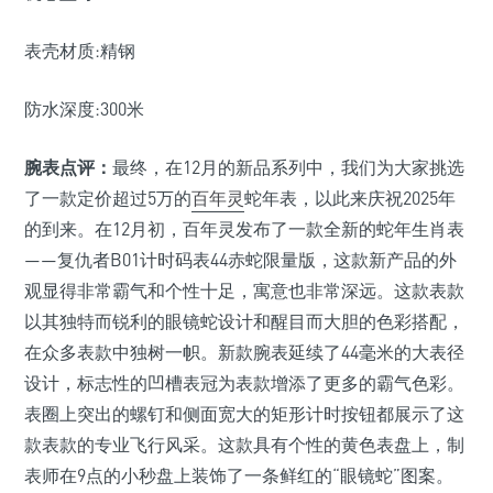
表壳材质:精钢
防水深度:300米
腕表点评：
最终，在12月的新品系列中，我们为大家挑选
了一款定价超过5万的
百年灵
蛇年表，以此来庆祝2025年
的到来。在12月初，百年灵发布了一款全新的蛇年生肖表
——复仇者B01计时码表44赤蛇限量版，这款新产品的外
观显得非常霸气和个性十足，寓意也非常深远。这款表款
以其独特而锐利的眼镜蛇设计和醒目而大胆的色彩搭配，
在众多表款中独树一帜。新款腕表延续了44毫米的大表径
设计，标志性的凹槽表冠为表款增添了更多的霸气色彩。
表圈上突出的螺钉和侧面宽大的矩形计时按钮都展示了这
款表款的专业飞行风采。这款具有个性的黄色表盘上，制
表师在9点的小秒盘上装饰了一条鲜红的“眼镜蛇”图案。