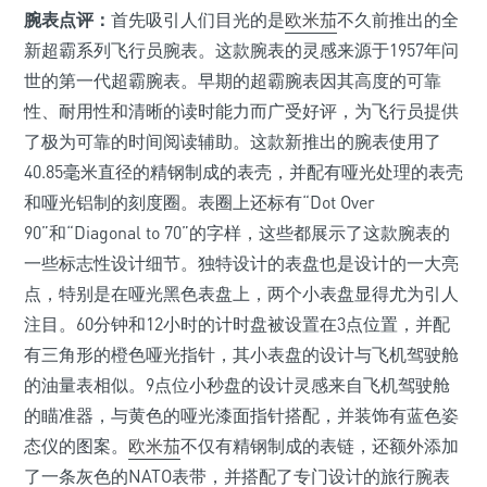
腕表点评：
首先吸引人们目光的是
欧米茄
不久前推出的全
新超霸系列飞行员腕表。这款腕表的灵感来源于1957年问
世的第一代超霸腕表。早期的超霸腕表因其高度的可靠
性、耐用性和清晰的读时能力而广受好评，为飞行员提供
了极为可靠的时间阅读辅助。这款新推出的腕表使用了
40.85毫米直径的精钢制成的表壳，并配有哑光处理的表壳
和哑光铝制的刻度圈。表圈上还标有“Dot Over
90”和“Diagonal to 70”的字样，这些都展示了这款腕表的
一些标志性设计细节。独特设计的表盘也是设计的一大亮
点，特别是在哑光黑色表盘上，两个小表盘显得尤为引人
注目。60分钟和12小时的计时盘被设置在3点位置，并配
有三角形的橙色哑光指针，其小表盘的设计与飞机驾驶舱
的油量表相似。9点位小秒盘的设计灵感来自飞机驾驶舱
的瞄准器，与黄色的哑光漆面指针搭配，并装饰有蓝色姿
态仪的图案。
欧米茄
不仅有精钢制成的表链，还额外添加
了一条灰色的NATO表带，并搭配了专门设计的旅行腕表