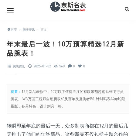
首页
›
腕表资讯
›
正文
年末最后一波！10万预算精选12月新
品腕表！
2025-01-02
560
0
腕表资讯
0
摘要：
12月新品表款中，10万以下值得关注的有欧米茄超霸系列飞行员
腕表、IWC万国工程师自动腕表40及百年灵复仇者B01计时码表44赤蛇限
量版，各具特色，设计别具一格。
转瞬即至年底的最后一天，众多制表商都在12月的最后几
天推出了他们的年终新品。这些新品不仅包括主题合作的