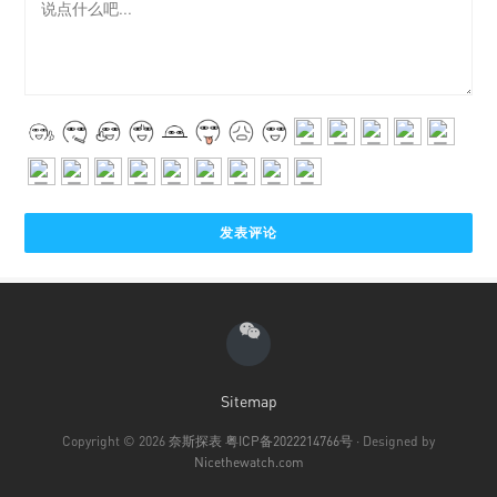
Sitemap
Copyright © 2026
奈斯探表
粤ICP备2022214766号
· Designed by
Nicethewatch.com