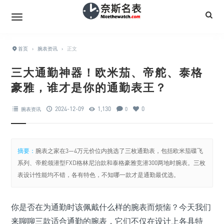
首页
›
腕表资讯
›
正文
三大通勤神器！欧米茄、帝舵、泰格
豪雅，谁才是你的通勤表王？
2024-12-09
1,130
0
腕表资讯
0
摘要：
腕表之家在3—4万元价位内挑选了三枚通勤表，包括欧米茄碟飞
系列、帝舵领潜型FXD格林尼治款和泰格豪雅竞潜300两地时腕表。三枚
表设计性能均不错，各有特色，不知哪一款才是通勤最优选。
你是否在为通勤时该佩戴什么样的腕表而烦恼？今天我们
来聊聊三款适合通勤的腕表，它们不仅在设计上各具特