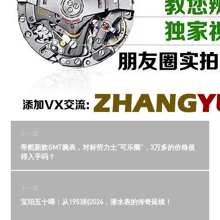
上一篇
帝舵新款GMT腕表，对标劳力士“可乐圈”，3万多的价格值
得入手吗？
下一篇
宝珀五十噚：从1953到2024，潜水表的传奇延续！