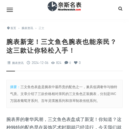
首页
›
腕表资讯
›
正文
腕表新宠！三文鱼色腕表也能亲民？
这三款让你轻松入手！
2024-12-06
824
0
腕表资讯
0
摘要：
三文鱼色表盘是腕表中最昂贵的配色之一，兼具低调奢华与独特
气质。文章介绍了三款价格相对亲民的三文鱼色正装腕表，分别是IWC
万国表葡萄牙系列、百年灵璞雅系列和浪琴制表传统系列。
腕表界的奢华风潮，三文鱼色表盘成了新宠！你知道？这
种独特的配色早在装饰艺术时期就已经流行，今天我们就