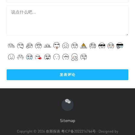
Sitemap
Copyright © 2026
奈斯探表
粤ICP备2022214766号
· Designed by