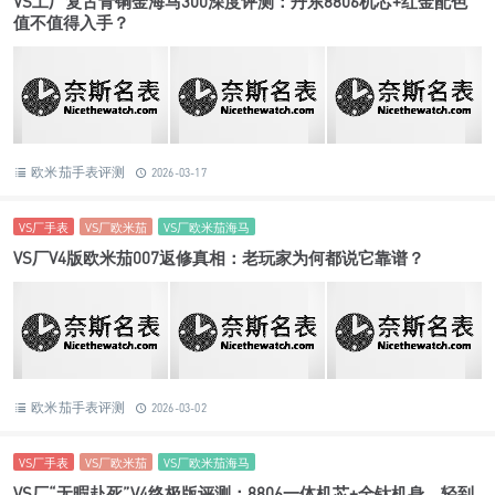
VS工厂复古青铜金海马300深度评测：丹东8806机芯+红金配色
值不值得入手？
欧米茄手表评测
2026-03-17
VS厂手表
VS厂欧米茄
VS厂欧米茄海马
VS厂V4版欧米茄007返修真相：老玩家为何都说它靠谱？
欧米茄手表评测
2026-03-02
VS厂手表
VS厂欧米茄
VS厂欧米茄海马
VS厂“无暇赴死”V4终极版评测：8806一体机芯+全钛机身，轻到