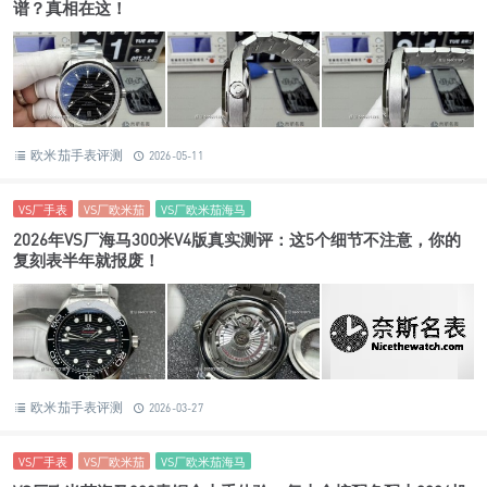
谱？真相在这！
欧米茄手表评测
2026-05-11
VS厂手表
VS厂欧米茄
VS厂欧米茄海马
2026年VS厂海马300米V4版真实测评：这5个细节不注意，你的
复刻表半年就报废！
欧米茄手表评测
2026-03-27
VS厂手表
VS厂欧米茄
VS厂欧米茄海马