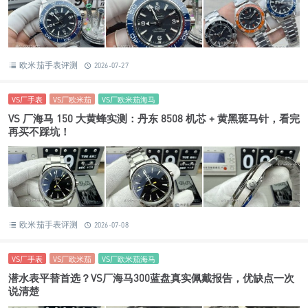
欧米茄手表评测
2026-07-27
VS厂手表
VS厂欧米茄
VS厂欧米茄海马
VS 厂海马 150 大黄蜂实测：丹东 8508 机芯 + 黄黑斑马针，看完
再买不踩坑！
欧米茄手表评测
2026-07-08
VS厂手表
VS厂欧米茄
VS厂欧米茄海马
潜水表平替首选？VS厂海马300蓝盘真实佩戴报告，优缺点一次
说清楚