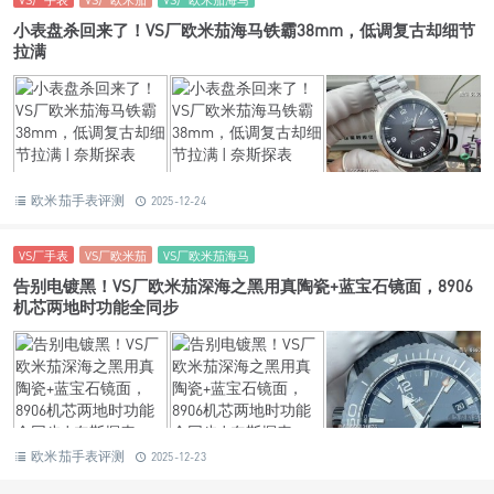
小表盘杀回来了！VS厂欧米茄海马铁霸38mm，低调复古却细节
拉满
欧米茄手表评测
2025-12-24
VS厂手表
VS厂欧米茄
VS厂欧米茄海马
告别电镀黑！VS厂欧米茄深海之黑用真陶瓷+蓝宝石镜面，8906
机芯两地时功能全同步
欧米茄手表评测
2025-12-23