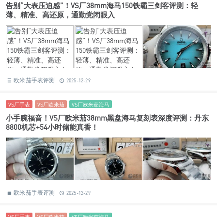
告别“大表压迫感”！VS厂38mm海马150铁霸三剑客评测：轻
薄、精准、高还原，通勤党闭眼入
欧米茄手表评测
2025-12-29
VS厂手表
VS厂欧米茄
VS厂欧米茄海马
小手腕福音！VS厂欧米茄38mm黑盘海马复刻表深度评测：丹东
8800机芯+54小时储能真香！
欧米茄手表评测
2025-12-29
VS厂手表
VS厂欧米茄
VS厂欧米茄海马