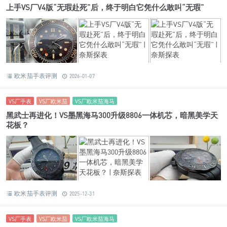
上手VS厂V4版“无瑕赴死”后，终于明白它凭什么敢叫“无瑕”
欧米茄手表评测
2026-01-07
VS厂手表
VS厂欧米茄
VS厂欧米茄海马
黑武士再进化！VS墨黑海马300升级8806一体机芯，暗黑美学天
花板？
欧米茄手表评测
2025-12-31
VS厂手表
VS厂欧米茄
VS厂欧米茄海马