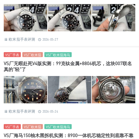
欧米茄手表评测
2026-05-27
VS厂手表
VS厂欧米茄
VS厂欧米茄海马
VS厂无暇赴死V4版实测：99克钛金属+8806机芯，这块007联名
真的"轻"了
欧米茄手表评测
2026-05-24
VS厂手表
VS厂欧米茄
VS厂欧米茄海马
VS厂海马150柚木黑拆机实测：8900一体机芯稳定性到底靠不靠