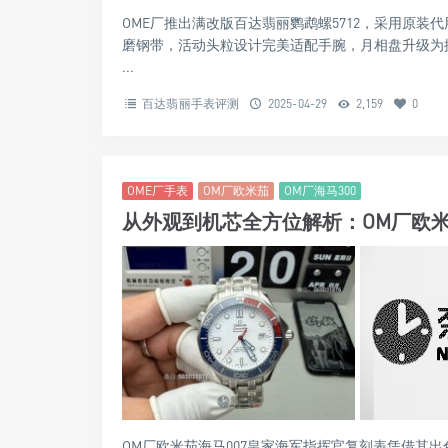
OME厂推出满改版百达翡丽鹦鹉螺5712，采用原装
磨钢带，活动头粒设计完美适配手腕，月相盘升级为搪
...
百达翡丽手表评测
2025-04-29
2,159
0
OME厂手表
OM厂欧米茄
OM厂海马300
从外观到机芯全方位解析：OM厂欧米
OM厂欧米茄海马007皇家海军指挥官复刻表凭借其