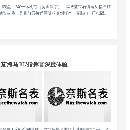
代用表盘、240一体机芯（烫金刻字）、高透蓝宝石镜面及精细打
瓷材质，是目前最接近原版的复刻版本，完胜PPF厂V3版。
茄海马007指挥官深度体验
出色的做工和稳定的性能，成功超越了市场上其他同类产品。尽