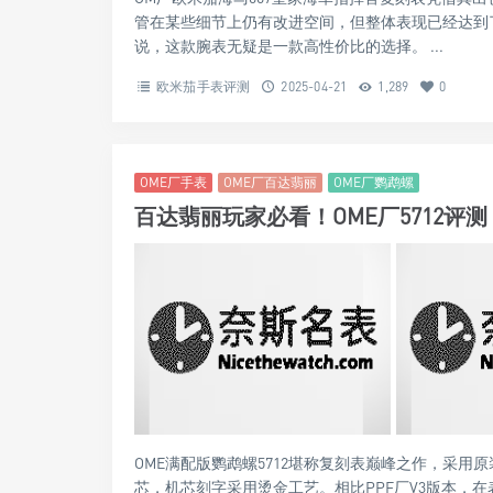
管在某些细节上仍有改进空间，但整体表现已经达到
说，这款腕表无疑是一款高性价比的选择。 ...
欧米茄手表评测
2025-04-21
1,289
0
OME厂手表
OME厂百达翡丽
OME厂鹦鹉螺
百达翡丽玩家必看！OME厂5712评
OME满配版鹦鹉螺5712堪称复刻表巅峰之作，采用
芯，机芯刻字采用烫金工艺。相比PPF厂V3版本，