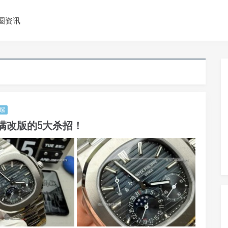
圈资讯
螺
2满改版的5大杀招！