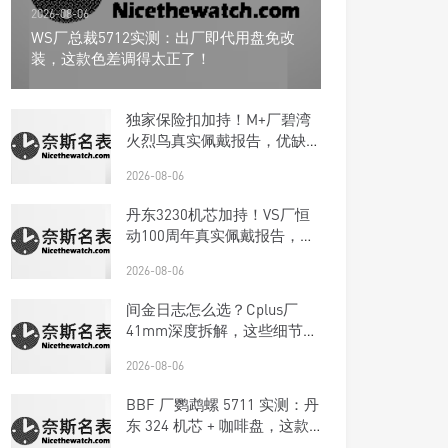
2026-08-06
WS厂总裁5712实测：出厂即代用盘免改
装，这款色差调得太正了！
独家保险扣加持！M+厂碧湾
火烈鸟真实佩戴报告，优缺点
一次说清楚
2026-08-06
丹东3230机芯加持！VS厂恒
动100周年真实佩戴报告，优
缺点一次说清楚
2026-08-06
间金日志怎么选？Cplus厂
41mm深度拆解，这些细节商
家不敢说
2026-08-06
BBF 厂鹦鹉螺 5711 实测：丹
东 324 机芯 + 咖啡盘，这款
复刻钢王太优雅了！