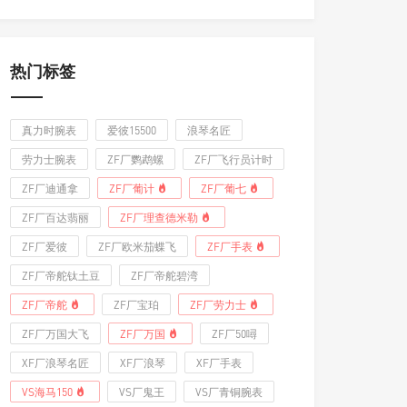
热门标签
真力时腕表
爱彼15500
浪琴名匠
劳力士腕表
ZF厂鹦鹉螺
ZF厂飞行员计时
ZF厂迪通拿
ZF厂葡计
ZF厂葡七
ZF厂百达翡丽
ZF厂理查德米勒
ZF厂爱彼
ZF厂欧米茄蝶飞
ZF厂手表
ZF厂帝舵钛土豆
ZF厂帝舵碧湾
ZF厂帝舵
ZF厂宝珀
ZF厂劳力士
ZF厂万国大飞
ZF厂万国
ZF厂50噚
XF厂浪琴名匠
XF厂浪琴
XF厂手表
VS海马150
VS厂鬼王
VS厂青铜腕表