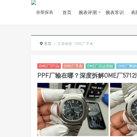
首页
腕表评测
腕表常识
表
首页
›
文章标签 "OME厂手表"
OME厂5712a
OME厂手表
OME厂百达翡丽
OME厂鹦鹉
PPF厂输在哪？深度拆解OME厂571