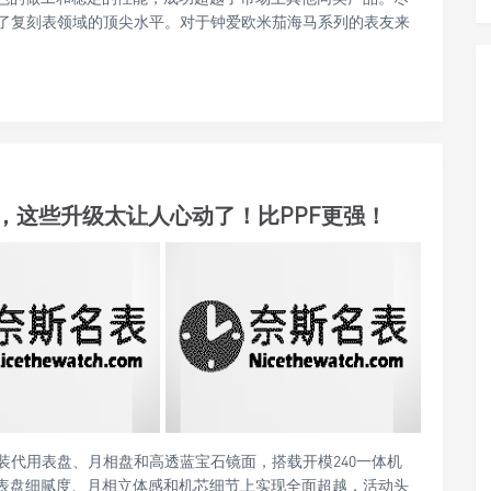
了复刻表领域的顶尖水平。对于钟爱欧米茄海马系列的表友来
测，这些升级太让人心动了！比PPF更强！
原装代用表盘、月相盘和高透蓝宝石镜面，搭载开模240一体机
在表盘细腻度、月相立体感和机芯细节上实现全面超越，活动头