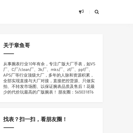
关于章鱼哥
从事腕表行业10年有余，专注广版大厂手表，如VS
厂、C厂/clean厂、3k厂、mks厂、zf厂、ppf厂、
APS厂等行业顶级大厂，多年的人脉和资源积累，
全部实现直接与大厂对接，直接把控货源、只做实
拍、不转发市场图、以保证腕表品质及售后！花最
少的代价玩最高的广版腕表！ 朋友圈：565031876
找表？扫一扫，看朋友圈！