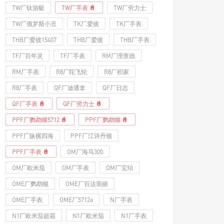
TW厂钛游艇
TW厂手表
TW厂劳力士
TW厂俄罗斯小丑
TK厂爱彼
TK厂手表
THB厂爱彼15407
THB厂爱彼
THB厂手表
TF厂百年灵
TF厂手表
RM厂理查德
RM厂手表
R8厂陀飞轮
R8厂积家
R8厂手表
QF厂迪通拿
QF厂日志
QF厂手表
QF厂劳力士
PPF厂鹦鹉螺5712
PPF厂鹦鹉螺
PPF厂纵横四海
PPF厂江诗丹顿
PPF厂手表
OM厂海马300
OM厂欧米茄
OM厂手表
OM厂宝珀
OME厂鹦鹉螺
OME厂百达翡丽
OME厂手表
OME厂5712a
N厂手表
N1厂欧米茄超霸
N1厂欧米茄
N1厂手表