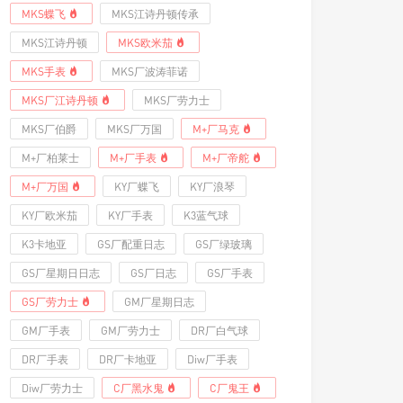
MKS蝶飞
MKS江诗丹顿传承
MKS江诗丹顿
MKS欧米茄
MKS手表
MKS厂波涛菲诺
MKS厂江诗丹顿
MKS厂劳力士
MKS厂伯爵
MKS厂万国
M+厂马克
M+厂柏莱士
M+厂手表
M+厂帝舵
M+厂万国
KY厂蝶飞
KY厂浪琴
KY厂欧米茄
KY厂手表
K3蓝气球
K3卡地亚
GS厂配重日志
GS厂绿玻璃
GS厂星期日日志
GS厂日志
GS厂手表
GS厂劳力士
GM厂星期日志
GM厂手表
GM厂劳力士
DR厂白气球
DR厂手表
DR厂卡地亚
Diw厂手表
Diw厂劳力士
C厂黑水鬼
C厂鬼王