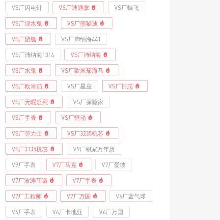
VS厂闪电针
VS厂迪通拿
VS厂蝶飞
VS厂绿水鬼
VS厂熊猫迪
VS厂游艇
VS厂沛纳海441
VS厂沛纳海1314
VS厂沛纳海
VS厂水鬼
VS厂欧米茄海马
VS厂欧米茄
VS厂星座
VS厂日志
VS厂无暇赴死
VS厂探险家
VS厂手表
VS厂恒动
VS厂劳力士
VS厂3235机芯
VS厂3135机芯
V9厂积家万年历
V9厂手表
V7厂马克
V7厂爱彼
V7厂波涛菲诺
V7厂手表
V7厂工程师
V7厂万国
V6厂蓝气球
V6厂手表
V6厂卡地亚
V6厂万国