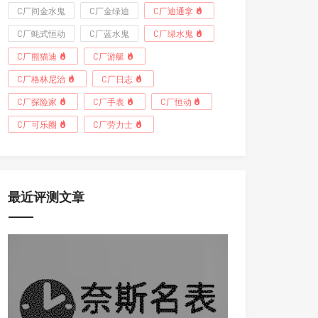
C厂间金水鬼
C厂金绿迪
C厂迪通拿
C厂蚝式恒动
C厂蓝水鬼
C厂绿水鬼
C厂熊猫迪
C厂游艇
C厂格林尼治
C厂日志
C厂探险家
C厂手表
C厂恒动
C厂可乐圈
C厂劳力士
最近评测文章